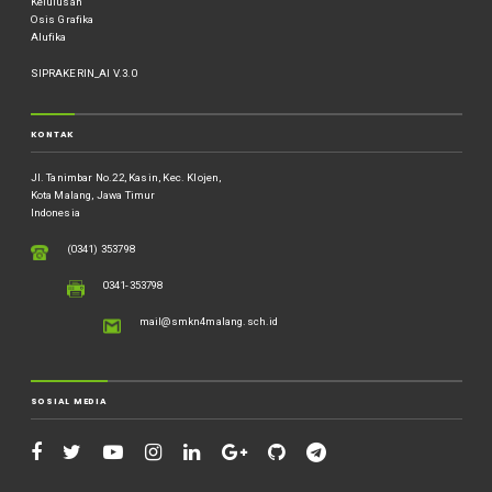
Kelulusan
Osis Grafika
Alufika
SIPRAKERIN_AI V.3.0
KONTAK
Jl. Tanimbar No.22, Kasin, Kec. Klojen,
Kota Malang, Jawa Timur
Indonesia
(0341) 353798
0341-353798
mail@smkn4malang.sch.id
SOSIAL MEDIA