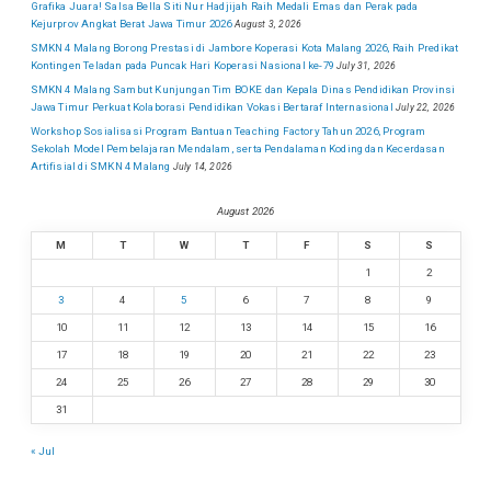
Grafika Juara! Salsa Bella Siti Nur Hadjijah Raih Medali Emas dan Perak pada
Kejurprov Angkat Berat Jawa Timur 2026
August 3, 2026
SMKN 4 Malang Borong Prestasi di Jambore Koperasi Kota Malang 2026, Raih Predikat
Kontingen Teladan pada Puncak Hari Koperasi Nasional ke-79
July 31, 2026
SMKN 4 Malang Sambut Kunjungan Tim BOKE dan Kepala Dinas Pendidikan Provinsi
Jawa Timur Perkuat Kolaborasi Pendidikan Vokasi Bertaraf Internasional
July 22, 2026
Workshop Sosialisasi Program Bantuan Teaching Factory Tahun 2026, Program
Sekolah Model Pembelajaran Mendalam, serta Pendalaman Koding dan Kecerdasan
Artifisial di SMKN 4 Malang
July 14, 2026
August 2026
M
T
W
T
F
S
S
1
2
3
4
5
6
7
8
9
10
11
12
13
14
15
16
17
18
19
20
21
22
23
24
25
26
27
28
29
30
31
« Jul