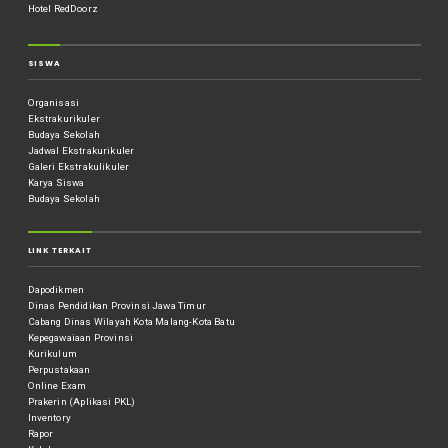
Hotel RedDoorz
SISWA
Organisasi
Ekstrakurikuler
Budaya Sekolah
Jadwal Ekstrakurikuler
Galeri Ekstrakulikuler
Karya Siswa
Budaya Sekolah
LINK TERKAIT
Dapodikmen
Dinas Pendidikan Provinsi Jawa Timur
Cabang Dinas Wilayah Kota Malang-Kota Batu
Kepegawaiaan Provinsi
Kurikulum
Perpustakaan
Online Exam
Prakerin (Aplikasi PKL)
Inventory
Rapor