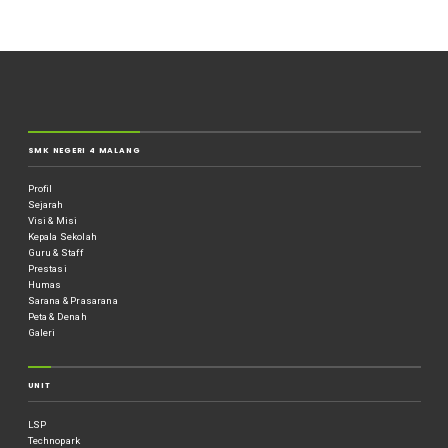
SMK NEGERI 4 MALANG
Profil
Sejarah
Visi & Misi
Kepala Sekolah
Guru & Staff
Prestasi
Humas
Sarana & Prasarana
Peta & Denah
Galeri
UNIT
LSP
Technopark