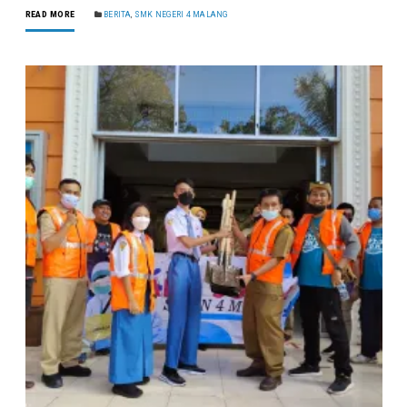
READ MORE
BERITA
,
SMK NEGERI 4 MALANG