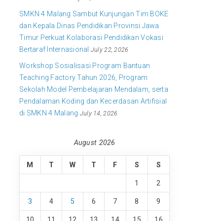
SMKN 4 Malang Sambut Kunjungan Tim BOKE
dan Kepala Dinas Pendidikan Provinsi Jawa
Timur Perkuat Kolaborasi Pendidikan Vokasi
Bertaraf Internasional
July 22, 2026
Workshop Sosialisasi Program Bantuan
Teaching Factory Tahun 2026, Program
Sekolah Model Pembelajaran Mendalam, serta
Pendalaman Koding dan Kecerdasan Artifisial
di SMKN 4 Malang
July 14, 2026
August 2026
M
T
W
T
F
S
S
1
2
3
4
5
6
7
8
9
10
11
12
13
14
15
16