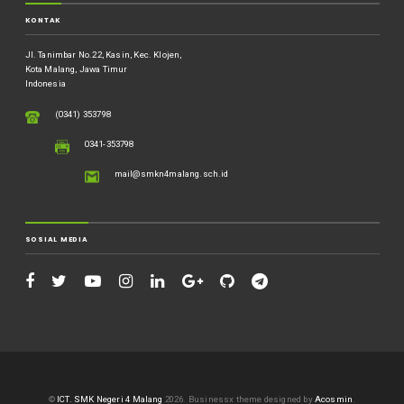
KONTAK
Jl. Tanimbar No.22, Kasin, Kec. Klojen,
Kota Malang, Jawa Timur
Indonesia
(0341) 353798
0341-353798
mail@smkn4malang.sch.id
SOSIAL MEDIA
©
ICT. SMK Negeri 4 Malang
2026.
Businessx theme designed by
Acosmin
.