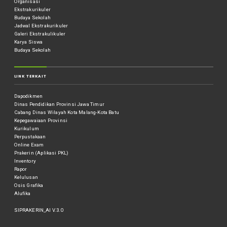
Organisasi
Ekstrakurikuler
Budaya Sekolah
Jadwal Ekstrakurikuler
Galeri Ekstrakulikuler
Karya Siswa
Budaya Sekolah
LINK TERKAIT
Dapodikmen
Dinas Pendidikan Provinsi Jawa Timur
Cabang Dinas Wilayah Kota Malang-Kota Batu
Kepegawaiaan Provinsi
Kurikulum
Perpustakaan
Online Exam
Prakerin (Aplikasi PKL)
Inventory
Rapor
Kelulusan
Osis Grafika
Alufika
SIPRAKERIN_AI V.3.0