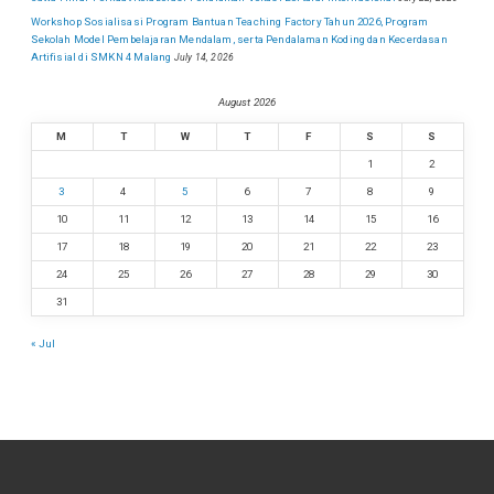
Workshop Sosialisasi Program Bantuan Teaching Factory Tahun 2026, Program
Sekolah Model Pembelajaran Mendalam, serta Pendalaman Koding dan Kecerdasan
Artifisial di SMKN 4 Malang
July 14, 2026
August 2026
M
T
W
T
F
S
S
1
2
3
4
5
6
7
8
9
10
11
12
13
14
15
16
17
18
19
20
21
22
23
24
25
26
27
28
29
30
31
« Jul