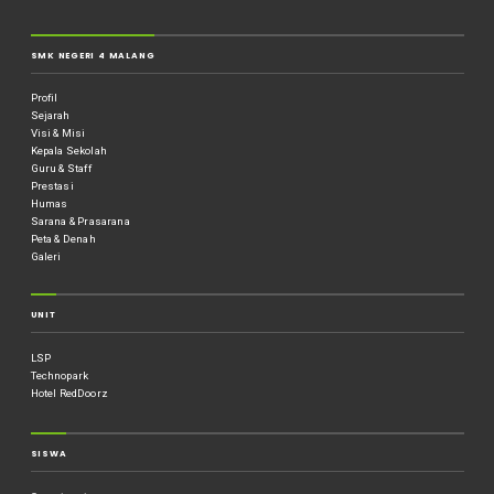
SMK NEGERI 4 MALANG
Profil
Sejarah
Visi & Misi
Kepala Sekolah
Guru & Staff
Prestasi
Humas
Sarana & Prasarana
Peta & Denah
Galeri
UNIT
LSP
Technopark
Hotel RedDoorz
SISWA