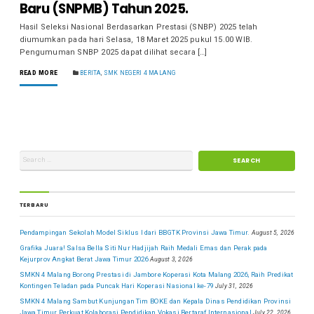
Baru (SNPMB) Tahun 2025.
Hasil Seleksi Nasional Berdasarkan Prestasi (SNBP) 2025 telah
diumumkan pada hari Selasa, 18 Maret 2025 pukul 15.00 WIB.
Pengumuman SNBP 2025 dapat dilihat secara […]
READ MORE
BERITA
,
SMK NEGERI 4 MALANG
TERBARU
Pendampingan Sekolah Model Siklus I dari BBGTK Provinsi Jawa Timur.
August 5, 2026
Grafika Juara! Salsa Bella Siti Nur Hadjijah Raih Medali Emas dan Perak pada
Kejurprov Angkat Berat Jawa Timur 2026
August 3, 2026
SMKN 4 Malang Borong Prestasi di Jambore Koperasi Kota Malang 2026, Raih Predikat
Kontingen Teladan pada Puncak Hari Koperasi Nasional ke-79
July 31, 2026
SMKN 4 Malang Sambut Kunjungan Tim BOKE dan Kepala Dinas Pendidikan Provinsi
Jawa Timur Perkuat Kolaborasi Pendidikan Vokasi Bertaraf Internasional
July 22, 2026