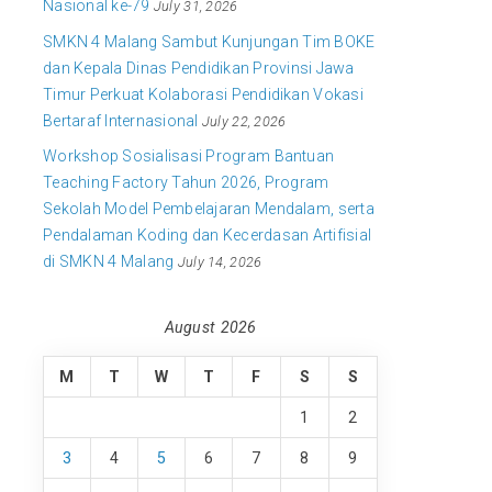
Nasional ke-79
July 31, 2026
SMKN 4 Malang Sambut Kunjungan Tim BOKE
dan Kepala Dinas Pendidikan Provinsi Jawa
Timur Perkuat Kolaborasi Pendidikan Vokasi
Bertaraf Internasional
July 22, 2026
Workshop Sosialisasi Program Bantuan
Teaching Factory Tahun 2026, Program
Sekolah Model Pembelajaran Mendalam, serta
Pendalaman Koding dan Kecerdasan Artifisial
di SMKN 4 Malang
July 14, 2026
August 2026
M
T
W
T
F
S
S
1
2
3
4
5
6
7
8
9