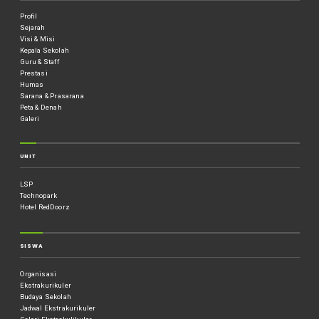
Profil
Sejarah
Visi & Misi
Kepala Sekolah
Guru & Staff
Prestasi
Humas
Sarana & Prasarana
Peta & Denah
Galeri
UNIT
LSP
Technopark
Hotel RedDoorz
SISWA
Organisasi
Ekstrakurikuler
Budaya Sekolah
Jadwal Ekstrakurikuler