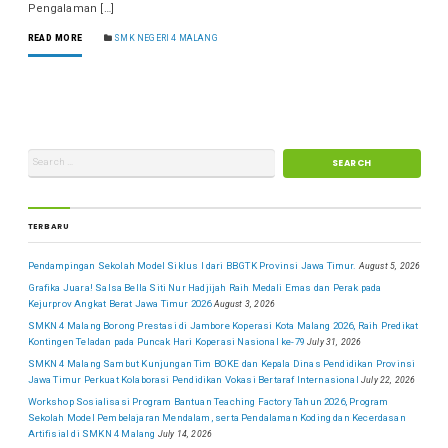
Pengalaman […]
READ MORE
SMK NEGERI 4 MALANG
TERBARU
Pendampingan Sekolah Model Siklus I dari BBGTK Provinsi Jawa Timur.
August 5, 2026
Grafika Juara! Salsa Bella Siti Nur Hadjijah Raih Medali Emas dan Perak pada
Kejurprov Angkat Berat Jawa Timur 2026
August 3, 2026
SMKN 4 Malang Borong Prestasi di Jambore Koperasi Kota Malang 2026, Raih Predikat
Kontingen Teladan pada Puncak Hari Koperasi Nasional ke-79
July 31, 2026
SMKN 4 Malang Sambut Kunjungan Tim BOKE dan Kepala Dinas Pendidikan Provinsi
Jawa Timur Perkuat Kolaborasi Pendidikan Vokasi Bertaraf Internasional
July 22, 2026
Workshop Sosialisasi Program Bantuan Teaching Factory Tahun 2026, Program
Sekolah Model Pembelajaran Mendalam, serta Pendalaman Koding dan Kecerdasan
Artifisial di SMKN 4 Malang
July 14, 2026