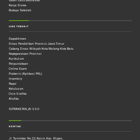
Galeri Ekstrakulikuler
Karya Siswa
Budaya Sekolah
LINK TERKAIT
Dapodikmen
Dinas Pendidikan Provinsi Jawa Timur
Cabang Dinas Wilayah Kota Malang-Kota Batu
Kepegawaiaan Provinsi
Kurikulum
Perpustakaan
Online Exam
Prakerin (Aplikasi PKL)
Inventory
Rapor
Kelulusan
Osis Grafika
Alufika
SIPRAKERIN_AI V.3.0
KONTAK
Jl. Tanimbar No.22, Kasin, Kec. Klojen,