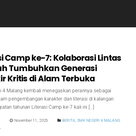
si Camp ke-7: Kolaborasi Lintas
ah Tumbuhkan Generasi
ir Kritis di Alam Terbuka
 4 Malang kembali menegaskan perannya sebagai
alam pengembangan karakter dan literasi di kalangan
giatan tahunan Literasi Camp ke-7 kali ini […]
E
November 11, 2025
BERITA
,
SMK NEGERI 4 MALANG