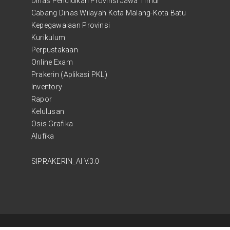
Dinas Pendidikan Provinsi Jawa Timur
Cabang Dinas Wilayah Kota Malang-Kota Batu
Kepegawaiaan Provinsi
Kurikulum
Perpustakaan
Online Exam
Prakerin (Aplikasi PKL)
Inventory
Rapor
Kelulusan
Osis Grafika
Alufika
SIPRAKERIN_AI V.3.0