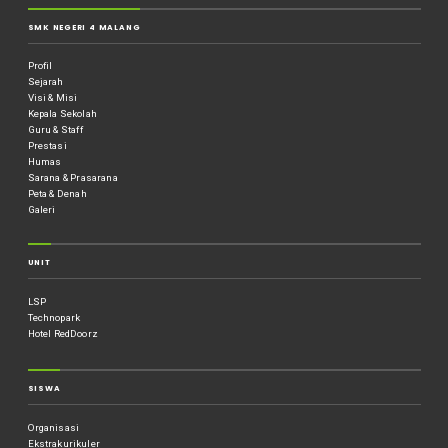
SMK NEGERI 4 MALANG
Profil
Sejarah
Visi & Misi
Kepala Sekolah
Guru & Staff
Prestasi
Humas
Sarana & Prasarana
Peta & Denah
Galeri
UNIT
LSP
Technopark
Hotel RedDoorz
SISWA
Organisasi
Ekstrakurikuler