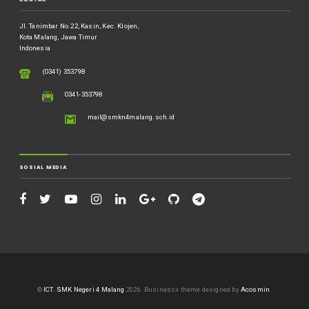
Jl. Tanimbar No.22, Kasin, Kec. Klojen,
Kota Malang, Jawa Timur
Indonesia
(0341) 353798
0341-353798
mail@smkn4malang.sch.id
SOSIAL MEDIA
©
ICT. SMK Negeri 4 Malang
2026.
Businessx theme designed by
Acosmin
.