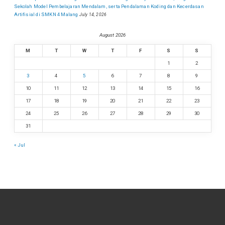
Sekolah Model Pembelajaran Mendalam, serta Pendalaman Koding dan Kecerdasan
Artifisial di SMKN 4 Malang
July 14, 2026
August 2026
M
T
W
T
F
S
S
1
2
3
4
5
6
7
8
9
10
11
12
13
14
15
16
17
18
19
20
21
22
23
24
25
26
27
28
29
30
31
« Jul