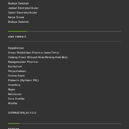
Budaya Sekolah
Jadwal Ekstrakurikuler
Galeri Ekstrakulikuler
Karya Siswa
Budaya Sekolah
LINK TERKAIT
Dapodikmen
Dinas Pendidikan Provinsi Jawa Timur
Cabang Dinas Wilayah Kota Malang-Kota Batu
Kepegawaiaan Provinsi
Kurikulum
Perpustakaan
Online Exam
Prakerin (Aplikasi PKL)
Inventory
Rapor
Kelulusan
Osis Grafika
Alufika
SIPRAKERIN_AI V.3.0
KONTAK