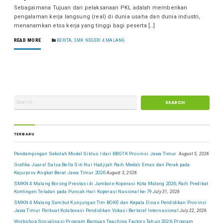
Sebagaimana Tujuan dari pelaksanaan PKL adalah memberikan
pengalaman kerja langsung (real) di dunia usaha dan dunia industri,
menanamkan etos kerja yang tinggi bagi peserta […]
READ MORE
BERITA
,
SMK NEGERI 4 MALANG
TERBARU
Pendampingan Sekolah Model Siklus I dari BBGTK Provinsi Jawa Timur.
August 5, 2026
Grafika Juara! Salsa Bella Siti Nur Hadjijah Raih Medali Emas dan Perak pada
Kejurprov Angkat Berat Jawa Timur 2026
August 3, 2026
SMKN 4 Malang Borong Prestasi di Jambore Koperasi Kota Malang 2026, Raih Predikat
Kontingen Teladan pada Puncak Hari Koperasi Nasional ke-79
July 31, 2026
SMKN 4 Malang Sambut Kunjungan Tim BOKE dan Kepala Dinas Pendidikan Provinsi
Jawa Timur Perkuat Kolaborasi Pendidikan Vokasi Bertaraf Internasional
July 22, 2026
Workshop Sosialisasi Program Bantuan Teaching Factory Tahun 2026, Program