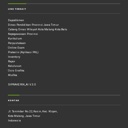
LINK TERKAIT
Dapodikmen
Dinas Pendidikan Provinsi Jawa Timur
Cabang Dinas Wilayah Kota Malang-Kota Batu
Kepegawaiaan Provinsi
Kurikulum
Perpustakaan
Online Exam
Prakerin (Aplikasi PKL)
Inventory
Rapor
Kelulusan
Osis Grafika
Alufika
SIPRAKERIN_AI V.3.0
KONTAK
Jl. Tanimbar No.22, Kasin, Kec. Klojen,
Kota Malang, Jawa Timur
Indonesia