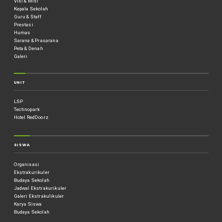
Visi & Misi
Kepala Sekolah
Guru & Staff
Prestasi
Humas
Sarana & Prasarana
Peta & Denah
Galeri
UNIT
LSP
Technopark
Hotel RedDoorz
SISWA
Organisasi
Ekstrakurikuler
Budaya Sekolah
Jadwal Ekstrakurikuler
Galeri Ekstrakulikuler
Karya Siswa
Budaya Sekolah