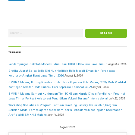
TERBARU
Pendampingan Sekolah Model Siklus I dari BBGTK Provinsi Jawa Timur.
August 5, 2026
Grafika Juara! Salsa Bella Siti Nur Hadjijah Raih Medali Emas dan Perak pada
Kejurprov Angkat Berat Jawa Timur 2026
August 3, 2026
SMKN 4 Malang Borong Prestasi di Jambore Koperasi Kota Malang 2026, Raih Predikat
Kontingen Teladan pada Puncak Hari Koperasi Nasional ke-79
July 31, 2026
SMKN 4 Malang Sambut Kunjungan Tim BOKE dan Kepala Dinas Pendidikan Provinsi
Jawa Timur Perkuat Kolaborasi Pendidikan Vokasi Bertaraf Internasional
July 22, 2026
Workshop Sosialisasi Program Bantuan Teaching Factory Tahun 2026, Program
Sekolah Model Pembelajaran Mendalam, serta Pendalaman Koding dan Kecerdasan
Artifisial di SMKN 4 Malang
July 14, 2026
August 2026