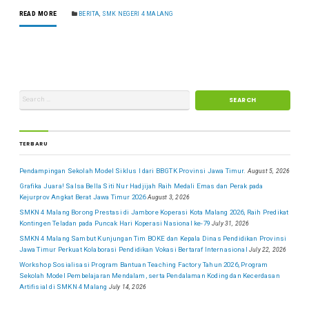
READ MORE
BERITA
,
SMK NEGERI 4 MALANG
TERBARU
Pendampingan Sekolah Model Siklus I dari BBGTK Provinsi Jawa Timur.
August 5, 2026
Grafika Juara! Salsa Bella Siti Nur Hadjijah Raih Medali Emas dan Perak pada
Kejurprov Angkat Berat Jawa Timur 2026
August 3, 2026
SMKN 4 Malang Borong Prestasi di Jambore Koperasi Kota Malang 2026, Raih Predikat
Kontingen Teladan pada Puncak Hari Koperasi Nasional ke-79
July 31, 2026
SMKN 4 Malang Sambut Kunjungan Tim BOKE dan Kepala Dinas Pendidikan Provinsi
Jawa Timur Perkuat Kolaborasi Pendidikan Vokasi Bertaraf Internasional
July 22, 2026
Workshop Sosialisasi Program Bantuan Teaching Factory Tahun 2026, Program
Sekolah Model Pembelajaran Mendalam, serta Pendalaman Koding dan Kecerdasan
Artifisial di SMKN 4 Malang
July 14, 2026