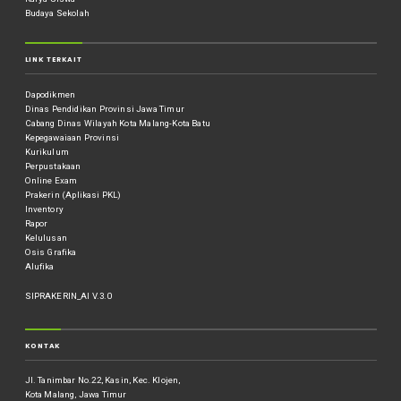
Budaya Sekolah
LINK TERKAIT
Dapodikmen
Dinas Pendidikan Provinsi Jawa Timur
Cabang Dinas Wilayah Kota Malang-Kota Batu
Kepegawaiaan Provinsi
Kurikulum
Perpustakaan
Online Exam
Prakerin (Aplikasi PKL)
Inventory
Rapor
Kelulusan
Osis Grafika
Alufika
SIPRAKERIN_AI V.3.0
KONTAK
Jl. Tanimbar No.22, Kasin, Kec. Klojen,
Kota Malang, Jawa Timur