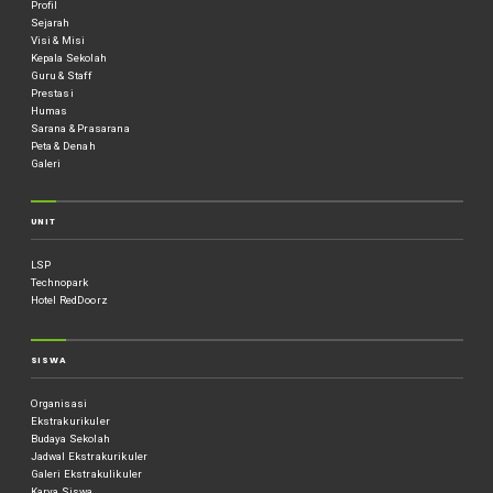
Profil
Sejarah
Visi & Misi
Kepala Sekolah
Guru & Staff
Prestasi
Humas
Sarana & Prasarana
Peta & Denah
Galeri
UNIT
LSP
Technopark
Hotel RedDoorz
SISWA
Organisasi
Ekstrakurikuler
Budaya Sekolah
Jadwal Ekstrakurikuler
Galeri Ekstrakulikuler
Karya Siswa