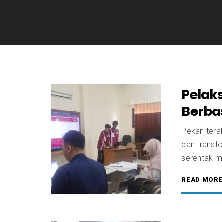
Pelak
Berba
Pekan tera
dan transf
serentak m
READ MOR