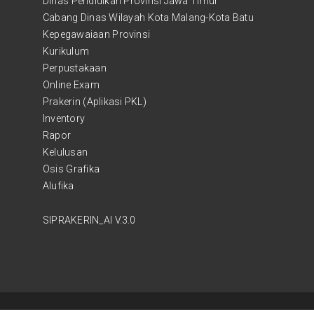
Dinas Pendidikan Provinsi Jawa Timur
Cabang Dinas Wilayah Kota Malang-Kota Batu
Kepegawaiaan Provinsi
Kurikulum
Perpustakaan
Online Exam
Prakerin (Aplikasi PKL)
Inventory
Rapor
Kelulusan
Osis Grafika
Alufika
SIPRAKERIN_AI V.3.0