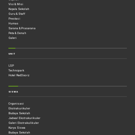
Visi & Misi
Kepala Sekolah
Guru & Staff
Prestasi
Humas
Sarana & Prasarana
Peta & Denah
Galeri
UNIT
LSP
Technopark
Hotel RedDoorz
SISWA
Organisasi
Ekstrakurikuler
Budaya Sekolah
Jadwal Ekstrakurikuler
Galeri Ekstrakulikuler
Karya Siswa
Budaya Sekolah