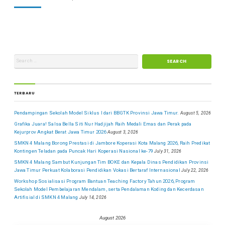
TERBARU
Pendampingan Sekolah Model Siklus I dari BBGTK Provinsi Jawa Timur.
August 5, 2026
Grafika Juara! Salsa Bella Siti Nur Hadjijah Raih Medali Emas dan Perak pada
Kejurprov Angkat Berat Jawa Timur 2026
August 3, 2026
SMKN 4 Malang Borong Prestasi di Jambore Koperasi Kota Malang 2026, Raih Predikat
Kontingen Teladan pada Puncak Hari Koperasi Nasional ke-79
July 31, 2026
SMKN 4 Malang Sambut Kunjungan Tim BOKE dan Kepala Dinas Pendidikan Provinsi
Jawa Timur Perkuat Kolaborasi Pendidikan Vokasi Bertaraf Internasional
July 22, 2026
Workshop Sosialisasi Program Bantuan Teaching Factory Tahun 2026, Program
Sekolah Model Pembelajaran Mendalam, serta Pendalaman Koding dan Kecerdasan
Artifisial di SMKN 4 Malang
July 14, 2026
August 2026