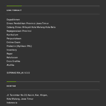
LINK TERKAIT
Dapodikmen
Dinas Pendidikan Provinsi Jawa Timur
Cabang Dinas Wilayah Kota Malang-Kota Batu
Kepegawaiaan Provinsi
Kurikulum
Perpustakaan
Online Exam
Prakerin (Aplikasi PKL)
Inventory
Rapor
Kelulusan
Osis Grafika
Alufika
SIPRAKERIN_AI V.3.0
KONTAK
Jl. Tanimbar No.22, Kasin, Kec. Klojen,
Kota Malang, Jawa Timur
Indonesia