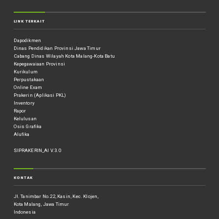
LINK TERKAIT
Dapodikmen
Dinas Pendidikan Provinsi Jawa Timur
Cabang Dinas Wilayah Kota Malang-Kota Batu
Kepegawaiaan Provinsi
Kurikulum
Perpustakaan
Online Exam
Prakerin (Aplikasi PKL)
Inventory
Rapor
Kelulusan
Osis Grafika
Alufika
SIPRAKERIN_AI V.3.0
KONTAK
Jl. Tanimbar No.22, Kasin, Kec. Klojen,
Kota Malang, Jawa Timur
Indonesia