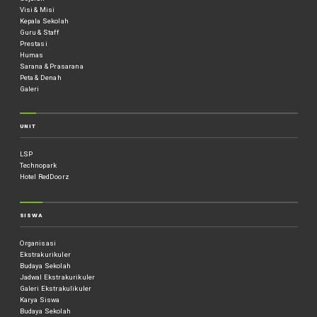
Visi & Misi
Kepala Sekolah
Guru & Staff
Prestasi
Humas
Sarana & Prasarana
Peta & Denah
Galeri
UNIT
LSP
Technopark
Hotel RedDoorz
SISWA
Organisasi
Ekstrakurikuler
Budaya Sekolah
Jadwal Ekstrakurikuler
Galeri Ekstrakulikuler
Karya Siswa
Budaya Sekolah