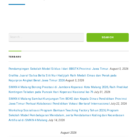
TERBARU
Pendampingan Sekolah Model Siklus I dari BBGTK Provinsi Jawa Timur.
August 5, 2026
Grafika Juara! Salsa Bella Siti Nur Hadjijah Raih Medali Emas dan Perak pada
Kejurprov Angkat Berat Jawa Timur 2026
August 3, 2026
SMKN 4 Malang Borong Prestasi di Jambore Koperasi Kota Malang 2026, Raih Predikat
Kontingen Teladan pada Puncak Hari Koperasi Nasional ke-79
July 31, 2026
SMKN 4 Malang Sambut Kunjungan Tim BOKE dan Kepala Dinas Pendidikan Provinsi
Jawa Timur Perkuat Kolaborasi Pendidikan Vokasi Bertaraf Internasional
July 22, 2026
Workshop Sosialisasi Program Bantuan Teaching Factory Tahun 2026, Program
Sekolah Model Pembelajaran Mendalam, serta Pendalaman Koding dan Kecerdasan
Artifisial di SMKN 4 Malang
July 14, 2026
August 2026