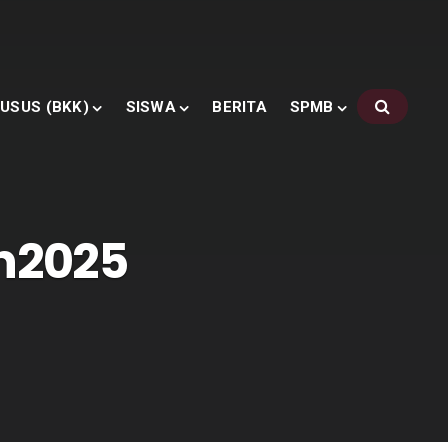
USUS (BKK)
SISWA
BERITA
SPMB
n2025