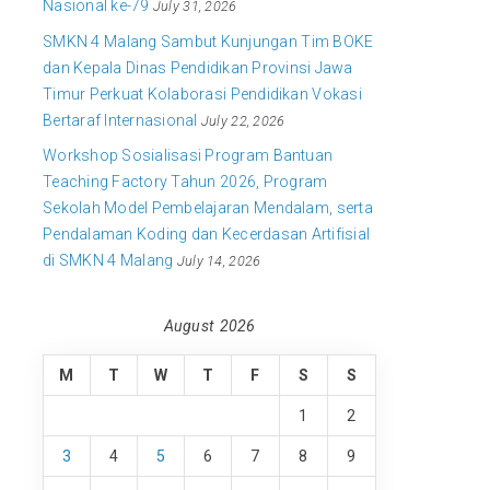
Nasional ke-79
July 31, 2026
SMKN 4 Malang Sambut Kunjungan Tim BOKE
dan Kepala Dinas Pendidikan Provinsi Jawa
Timur Perkuat Kolaborasi Pendidikan Vokasi
Bertaraf Internasional
July 22, 2026
Workshop Sosialisasi Program Bantuan
Teaching Factory Tahun 2026, Program
Sekolah Model Pembelajaran Mendalam, serta
Pendalaman Koding dan Kecerdasan Artifisial
di SMKN 4 Malang
July 14, 2026
August 2026
M
T
W
T
F
S
S
1
2
3
4
5
6
7
8
9