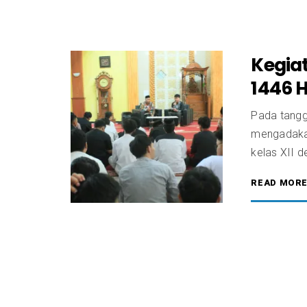
Kegia
1446 H
Pada tangg
mengadaka
kelas XII d
READ MOR