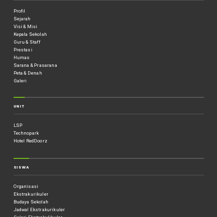
Profil
Sejarah
Visi & Misi
Kepala Sekolah
Guru & Staff
Prestasi
Humas
Sarana & Prasarana
Peta & Denah
Galeri
UNIT
LSP
Technopark
Hotel RedDoorz
SISWA
Organisasi
Ekstrakurikuler
Budaya Sekolah
Jadwal Ekstrakurikuler