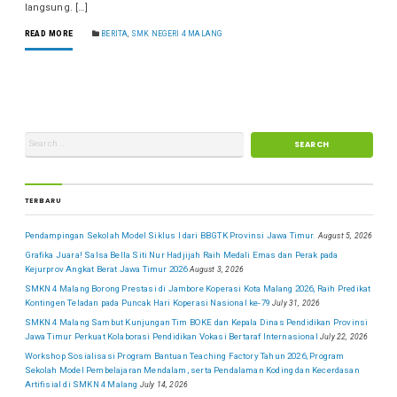
langsung. […]
READ MORE
BERITA
,
SMK NEGERI 4 MALANG
TERBARU
Pendampingan Sekolah Model Siklus I dari BBGTK Provinsi Jawa Timur.
August 5, 2026
Grafika Juara! Salsa Bella Siti Nur Hadjijah Raih Medali Emas dan Perak pada
Kejurprov Angkat Berat Jawa Timur 2026
August 3, 2026
SMKN 4 Malang Borong Prestasi di Jambore Koperasi Kota Malang 2026, Raih Predikat
Kontingen Teladan pada Puncak Hari Koperasi Nasional ke-79
July 31, 2026
SMKN 4 Malang Sambut Kunjungan Tim BOKE dan Kepala Dinas Pendidikan Provinsi
Jawa Timur Perkuat Kolaborasi Pendidikan Vokasi Bertaraf Internasional
July 22, 2026
Workshop Sosialisasi Program Bantuan Teaching Factory Tahun 2026, Program
Sekolah Model Pembelajaran Mendalam, serta Pendalaman Koding dan Kecerdasan
Artifisial di SMKN 4 Malang
July 14, 2026