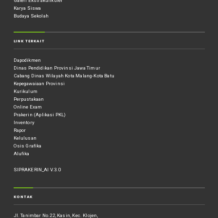
Galeri Ekstrakulikuler
Karya Siswa
Budaya Sekolah
LINK TERKAIT
Dapodikmen
Dinas Pendidikan Provinsi Jawa Timur
Cabang Dinas Wilayah Kota Malang-Kota Batu
Kepegawaiaan Provinsi
Kurikulum
Perpustakaan
Online Exam
Prakerin (Aplikasi PKL)
Inventory
Rapor
Kelulusan
Osis Grafika
Alufika
SIPRAKERIN_AI V.3.0
KONTAK
Jl. Tanimbar No.22, Kasin, Kec. Klojen,