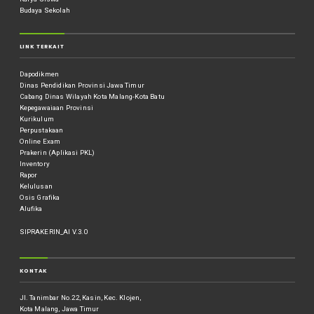
Budaya Sekolah
LINK TERKAIT
Dapodikmen
Dinas Pendidikan Provinsi Jawa Timur
Cabang Dinas Wilayah Kota Malang-Kota Batu
Kepegawaiaan Provinsi
Kurikulum
Perpustakaan
Online Exam
Prakerin (Aplikasi PKL)
Inventory
Rapor
Kelulusan
Osis Grafika
Alufika
SIPRAKERIN_AI V.3.0
KONTAK
Jl. Tanimbar No.22, Kasin, Kec. Klojen,
Kota Malang, Jawa Timur