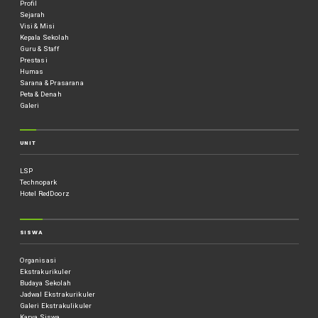
Profil
Sejarah
Visi & Misi
Kepala Sekolah
Guru & Staff
Prestasi
Humas
Sarana & Prasarana
Peta & Denah
Galeri
UNIT
LSP
Technopark
Hotel RedDoorz
SISWA
Organisasi
Ekstrakurikuler
Budaya Sekolah
Jadwal Ekstrakurikuler
Galeri Ekstrakulikuler
Karya Siswa