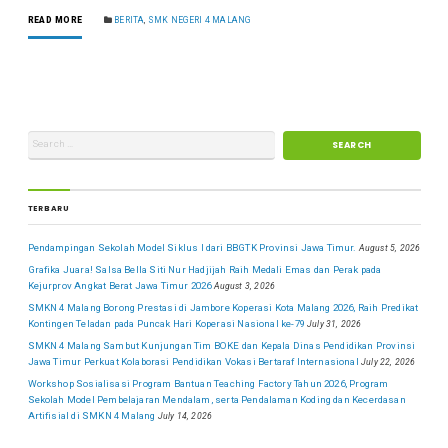
READ MORE
BERITA
,
SMK NEGERI 4 MALANG
TERBARU
Pendampingan Sekolah Model Siklus I dari BBGTK Provinsi Jawa Timur.
August 5, 2026
Grafika Juara! Salsa Bella Siti Nur Hadjijah Raih Medali Emas dan Perak pada
Kejurprov Angkat Berat Jawa Timur 2026
August 3, 2026
SMKN 4 Malang Borong Prestasi di Jambore Koperasi Kota Malang 2026, Raih Predikat
Kontingen Teladan pada Puncak Hari Koperasi Nasional ke-79
July 31, 2026
SMKN 4 Malang Sambut Kunjungan Tim BOKE dan Kepala Dinas Pendidikan Provinsi
Jawa Timur Perkuat Kolaborasi Pendidikan Vokasi Bertaraf Internasional
July 22, 2026
Workshop Sosialisasi Program Bantuan Teaching Factory Tahun 2026, Program
Sekolah Model Pembelajaran Mendalam, serta Pendalaman Koding dan Kecerdasan
Artifisial di SMKN 4 Malang
July 14, 2026