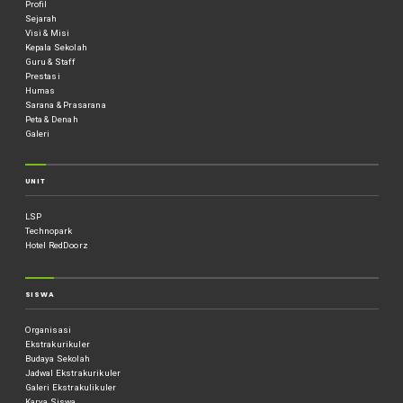
Profil
Sejarah
Visi & Misi
Kepala Sekolah
Guru & Staff
Prestasi
Humas
Sarana & Prasarana
Peta & Denah
Galeri
UNIT
LSP
Technopark
Hotel RedDoorz
SISWA
Organisasi
Ekstrakurikuler
Budaya Sekolah
Jadwal Ekstrakurikuler
Galeri Ekstrakulikuler
Karya Siswa