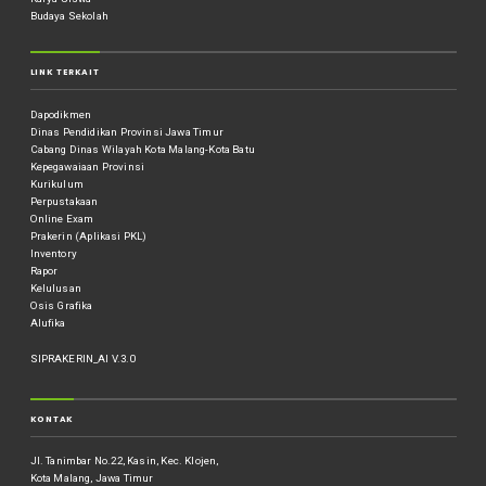
Budaya Sekolah
LINK TERKAIT
Dapodikmen
Dinas Pendidikan Provinsi Jawa Timur
Cabang Dinas Wilayah Kota Malang-Kota Batu
Kepegawaiaan Provinsi
Kurikulum
Perpustakaan
Online Exam
Prakerin (Aplikasi PKL)
Inventory
Rapor
Kelulusan
Osis Grafika
Alufika
SIPRAKERIN_AI V.3.0
KONTAK
Jl. Tanimbar No.22, Kasin, Kec. Klojen,
Kota Malang, Jawa Timur