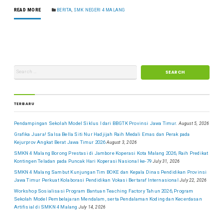
READ MORE
BERITA
,
SMK NEGERI 4 MALANG
TERBARU
Pendampingan Sekolah Model Siklus I dari BBGTK Provinsi Jawa Timur.
August 5, 2026
Grafika Juara! Salsa Bella Siti Nur Hadjijah Raih Medali Emas dan Perak pada
Kejurprov Angkat Berat Jawa Timur 2026
August 3, 2026
SMKN 4 Malang Borong Prestasi di Jambore Koperasi Kota Malang 2026, Raih Predikat
Kontingen Teladan pada Puncak Hari Koperasi Nasional ke-79
July 31, 2026
SMKN 4 Malang Sambut Kunjungan Tim BOKE dan Kepala Dinas Pendidikan Provinsi
Jawa Timur Perkuat Kolaborasi Pendidikan Vokasi Bertaraf Internasional
July 22, 2026
Workshop Sosialisasi Program Bantuan Teaching Factory Tahun 2026, Program
Sekolah Model Pembelajaran Mendalam, serta Pendalaman Koding dan Kecerdasan
Artifisial di SMKN 4 Malang
July 14, 2026