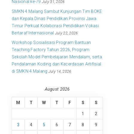
Nasional ke-79
July 31, 2026
SMKN 4 Malang Sambut Kunjungan Tim BOKE
dan Kepala Dinas Pendidikan Provinsi Jawa
Timur Perkuat Kolaborasi Pendidikan Vokasi
Bertaraf Internasional
July 22, 2026
Workshop Sosialisasi Program Bantuan
Teaching Factory Tahun 2026, Program
Sekolah Model Pembelajaran Mendalam, serta
Pendalaman Koding dan Kecerdasan Artifisial
di SMKN 4 Malang
July 14, 2026
August 2026
M
T
W
T
F
S
S
1
2
3
4
5
6
7
8
9