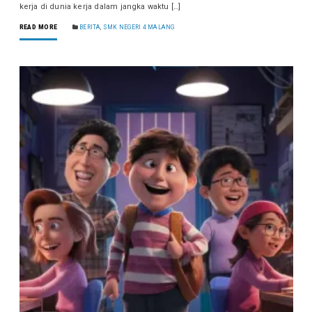
kerja di dunia kerja dalam jangka waktu […]
READ MORE
BERITA
,
SMK NEGERI 4 MALANG