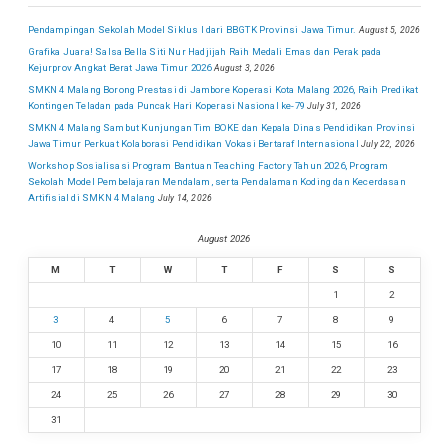
Pendampingan Sekolah Model Siklus I dari BBGTK Provinsi Jawa Timur.
August 5, 2026
Grafika Juara! Salsa Bella Siti Nur Hadjijah Raih Medali Emas dan Perak pada
Kejurprov Angkat Berat Jawa Timur 2026
August 3, 2026
SMKN 4 Malang Borong Prestasi di Jambore Koperasi Kota Malang 2026, Raih Predikat
Kontingen Teladan pada Puncak Hari Koperasi Nasional ke-79
July 31, 2026
SMKN 4 Malang Sambut Kunjungan Tim BOKE dan Kepala Dinas Pendidikan Provinsi
Jawa Timur Perkuat Kolaborasi Pendidikan Vokasi Bertaraf Internasional
July 22, 2026
Workshop Sosialisasi Program Bantuan Teaching Factory Tahun 2026, Program
Sekolah Model Pembelajaran Mendalam, serta Pendalaman Koding dan Kecerdasan
Artifisial di SMKN 4 Malang
July 14, 2026
August 2026
M
T
W
T
F
S
S
1
2
3
4
5
6
7
8
9
10
11
12
13
14
15
16
17
18
19
20
21
22
23
24
25
26
27
28
29
30
31