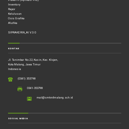
Inventory
Rapor
Kelulusan
Osis Grafika
Alufika
SIPRAKERIN_AI V.3.0
KONTAK
Jl. Tanimbar No.22, Kasin, Kec. Klojen,
Kota Malang, Jawa Timur
Indonesia
(0341) 353798
0341-353798
mail@smkn4malang.sch.id
SOSIAL MEDIA