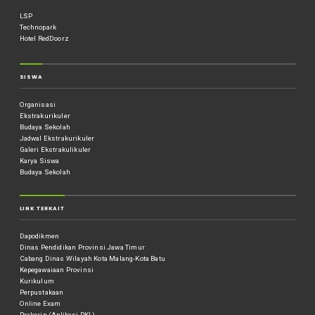
LSP
Technopark
Hotel RedDoorz
SISWA
Organisasi
Ekstrakurikuler
Budaya Sekolah
Jadwal Ekstrakurikuler
Galeri Ekstrakulikuler
Karya Siswa
Budaya Sekolah
LINK TERKAIT
Dapodikmen
Dinas Pendidikan Provinsi Jawa Timur
Cabang Dinas Wilayah Kota Malang-Kota Batu
Kepegawaiaan Provinsi
Kurikulum
Perpustakaan
Online Exam
Prakerin (Aplikasi PKL)