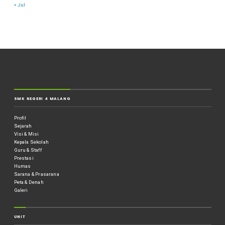
« Jul
SMK NEGERI 4 MALANG
Profil
Sejarah
Visi & Misi
Kepala Sekolah
Guru & Staff
Prestasi
Humas
Sarana & Prasarana
Peta & Denah
Galeri
UNIT