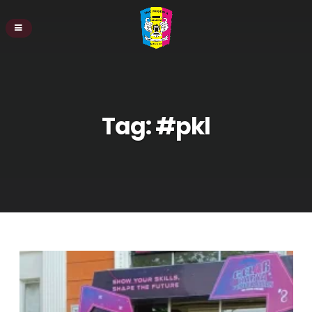
Tag:
#pkl