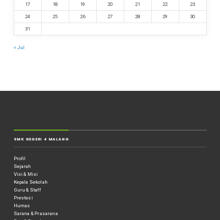
17
18
19
20
21
22
23
24
25
26
27
28
29
30
31
« Jul
SMK NEGERI 4 MALANG
Profil
Sejarah
Visi & Misi
Kepala Sekolah
Guru & Staff
Prestasi
Humas
Sarana & Prasarana