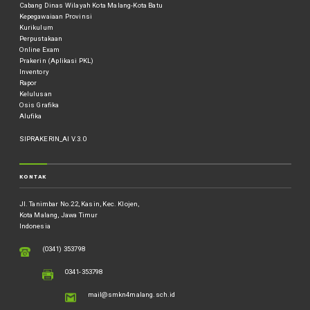
Cabang Dinas Wilayah Kota Malang-Kota Batu
Kepegawaiaan Provinsi
Kurikulum
Perpustakaan
Online Exam
Prakerin (Aplikasi PKL)
Inventory
Rapor
Kelulusan
Osis Grafika
Alufika
SIPRAKERIN_AI V.3.0
KONTAK
Jl. Tanimbar No.22, Kasin, Kec. Klojen,
Kota Malang, Jawa Timur
Indonesia
(0341) 353798
0341-353798
mail@smkn4malang.sch.id