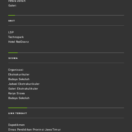
Peta & Denah
Galeri
UNIT
LSP
Technopark
Hotel RedDoorz
SISWA
Organisasi
Ekstrakurikuler
Budaya Sekolah
Jadwal Ekstrakurikuler
Galeri Ekstrakulikuler
Karya Siswa
Budaya Sekolah
LINK TERKAIT
Dapodikmen
Dinas Pendidikan Provinsi Jawa Timur