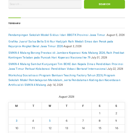
TERBARU
Pendampingan Sekolah Model Siklus I dari BBGTK Provinsi Jawa Timur.
August 5, 2026
Grafika Juara! Salsa Bella Siti Nur Hadjijah Raih Medali Emas dan Perak pada
Kejurprov Angkat Berat Jawa Timur 2026
August 3, 2026
SMKN 4 Malang Borong Prestasi di Jambore Koperasi Kota Malang 2026, Raih Predikat
Kontingen Teladan pada Puncak Hari Koperasi Nasional ke-79
July 31, 2026
SMKN 4 Malang Sambut Kunjungan Tim BOKE dan Kepala Dinas Pendidikan Provinsi
Jawa Timur Perkuat Kolaborasi Pendidikan Vokasi Bertaraf Internasional
July 22, 2026
Workshop Sosialisasi Program Bantuan Teaching Factory Tahun 2026, Program
Sekolah Model Pembelajaran Mendalam, serta Pendalaman Koding dan Kecerdasan
Artifisial di SMKN 4 Malang
July 14, 2026
August 2026
M
T
W
T
F
S
S
1
2
3
4
5
6
7
8
9
10
11
12
13
14
15
16