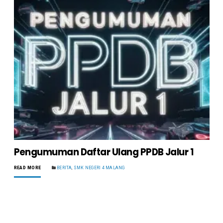
Pengumuman Daftar Ulang PPDB Jalur 1
READ MORE
BERITA
,
SMK NEGERI 4 MALANG