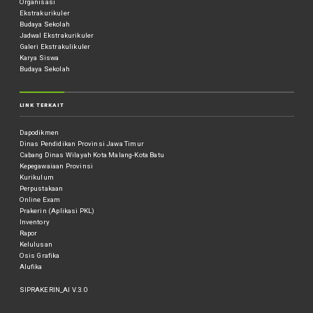
Organisasi
Ekstrakurikuler
Budaya Sekolah
Jadwal Ekstrakurikuler
Galeri Ekstrakulikuler
Karya Siswa
Budaya Sekolah
LINK TERKAIT
Dapodikmen
Dinas Pendidikan Provinsi Jawa Timur
Cabang Dinas Wilayah Kota Malang-Kota Batu
Kepegawaiaan Provinsi
Kurikulum
Perpustakaan
Online Exam
Prakerin (Aplikasi PKL)
Inventory
Rapor
Kelulusan
Osis Grafika
Alufika
SIPRAKERIN_AI V.3.0