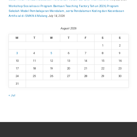
Workshop Sosialisasi Program Bantuan Teaching Factory Tahun 2026, Program
Sekolah Model Pembelajaran Mendalam, serta Pendalaman Koding dan Kecerdasan
Artifisial di SMKN 4 Malang
July 14, 2026
August 2026
M
T
W
T
F
S
S
1
2
3
4
5
6
7
8
9
10
11
12
13
14
15
16
17
18
19
20
21
22
23
24
25
26
27
28
29
30
31
« Jul