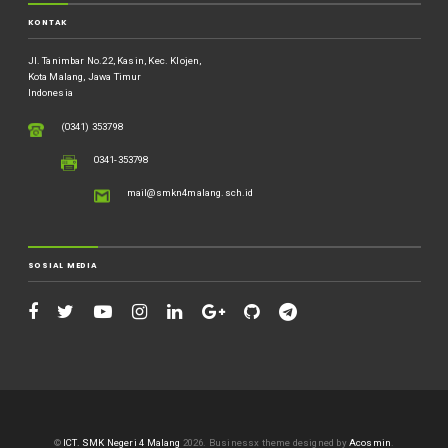
KONTAK
Jl. Tanimbar No.22, Kasin, Kec. Klojen,
Kota Malang, Jawa Timur
Indonesia
(0341) 353798
0341-353798
mail@smkn4malang.sch.id
SOSIAL MEDIA
©
ICT. SMK Negeri 4 Malang
2026.
Businessx theme designed by
Acosmin
.