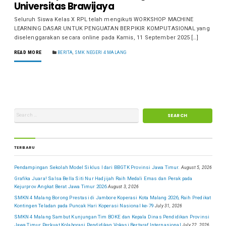
Universitas Brawijaya
Seluruh Siswa Kelas X RPL telah mengikuti WORKSHOP MACHINE
LEARNING DASAR UNTUK PENGUATAN BERPIKIR KOMPUTASIONAL yang
diselenggarakan secara online pada Kamis, 11 September 2025 […]
READ MORE
BERITA
,
SMK NEGERI 4 MALANG
TERBARU
Pendampingan Sekolah Model Siklus I dari BBGTK Provinsi Jawa Timur.
August 5, 2026
Grafika Juara! Salsa Bella Siti Nur Hadjijah Raih Medali Emas dan Perak pada
Kejurprov Angkat Berat Jawa Timur 2026
August 3, 2026
SMKN 4 Malang Borong Prestasi di Jambore Koperasi Kota Malang 2026, Raih Predikat
Kontingen Teladan pada Puncak Hari Koperasi Nasional ke-79
July 31, 2026
SMKN 4 Malang Sambut Kunjungan Tim BOKE dan Kepala Dinas Pendidikan Provinsi
Jawa Timur Perkuat Kolaborasi Pendidikan Vokasi Bertaraf Internasional
July 22, 2026