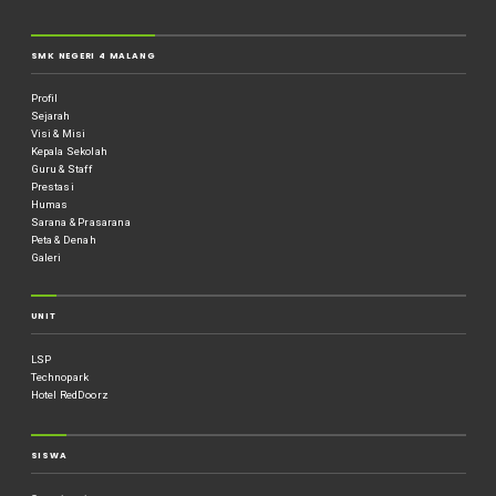
SMK NEGERI 4 MALANG
Profil
Sejarah
Visi & Misi
Kepala Sekolah
Guru & Staff
Prestasi
Humas
Sarana & Prasarana
Peta & Denah
Galeri
UNIT
LSP
Technopark
Hotel RedDoorz
SISWA