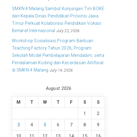
SMKN 4 Malang Sambut Kunjungan Tim BOKE
dan Kepala Dinas Pendidikan Provinsi Jawa
Timur Perkuat Kolaborasi Pendidikan Vokasi
Bertaraf Internasional
July 22, 2026
Workshop Sosialisasi Program Bantuan
Teaching Factory Tahun 2026, Program
Sekolah Model Pembelajaran Mendalam, serta
Pendalaman Koding dan Kecerdasan Artifisial
di SMKN 4 Malang
July 14, 2026
August 2026
M
T
W
T
F
S
S
1
2
3
4
5
6
7
8
9
10
11
12
13
14
15
16