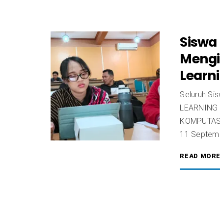
Siswa
Mengi
Learni
Seluruh Si
LEARNING
KOMPUTASIO
11 Septemb
READ MOR