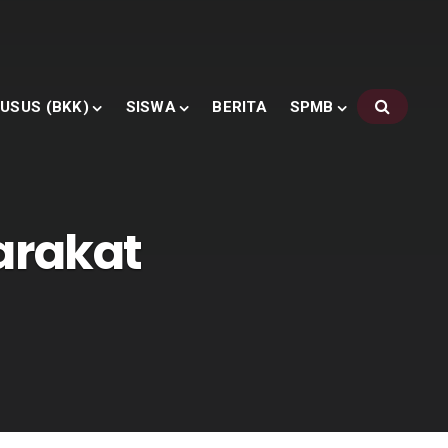
USUS (BKK)
SISWA
BERITA
SPMB
rakat