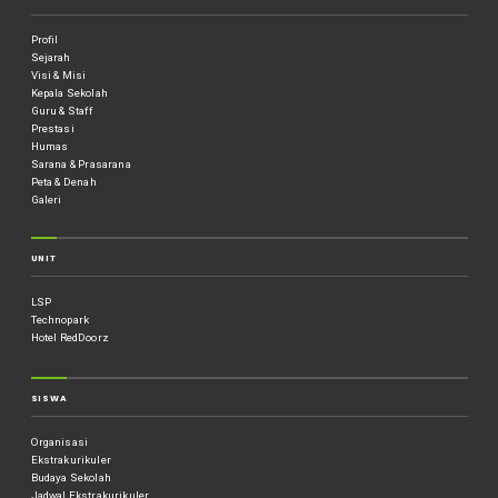
Profil
Sejarah
Visi & Misi
Kepala Sekolah
Guru & Staff
Prestasi
Humas
Sarana & Prasarana
Peta & Denah
Galeri
UNIT
LSP
Technopark
Hotel RedDoorz
SISWA
Organisasi
Ekstrakurikuler
Budaya Sekolah
Jadwal Ekstrakurikuler