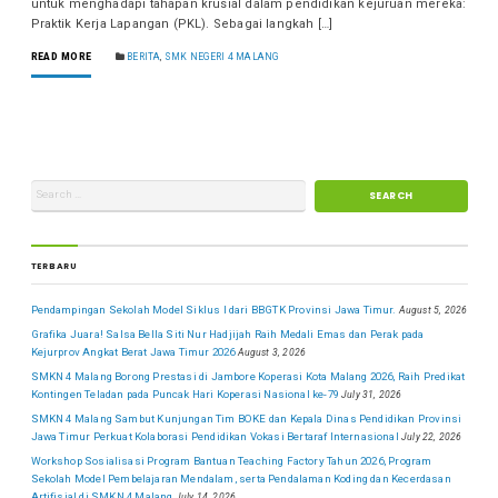
untuk menghadapi tahapan krusial dalam pendidikan kejuruan mereka:
Praktik Kerja Lapangan (PKL). Sebagai langkah […]
READ MORE
BERITA
,
SMK NEGERI 4 MALANG
TERBARU
Pendampingan Sekolah Model Siklus I dari BBGTK Provinsi Jawa Timur.
August 5, 2026
Grafika Juara! Salsa Bella Siti Nur Hadjijah Raih Medali Emas dan Perak pada
Kejurprov Angkat Berat Jawa Timur 2026
August 3, 2026
SMKN 4 Malang Borong Prestasi di Jambore Koperasi Kota Malang 2026, Raih Predikat
Kontingen Teladan pada Puncak Hari Koperasi Nasional ke-79
July 31, 2026
SMKN 4 Malang Sambut Kunjungan Tim BOKE dan Kepala Dinas Pendidikan Provinsi
Jawa Timur Perkuat Kolaborasi Pendidikan Vokasi Bertaraf Internasional
July 22, 2026
Workshop Sosialisasi Program Bantuan Teaching Factory Tahun 2026, Program
Sekolah Model Pembelajaran Mendalam, serta Pendalaman Koding dan Kecerdasan
Artifisial di SMKN 4 Malang
July 14, 2026