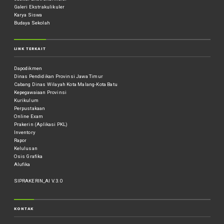
Galeri Ekstrakulikuler
Karya Siswa
Budaya Sekolah
LINK TERKAIT
Dapodikmen
Dinas Pendidikan Provinsi Jawa Timur
Cabang Dinas Wilayah Kota Malang-Kota Batu
Kepegawaiaan Provinsi
Kurikulum
Perpustakaan
Online Exam
Prakerin (Aplikasi PKL)
Inventory
Rapor
Kelulusan
Osis Grafika
Alufika
SIPRAKERIN_AI V.3.0
KONTAK