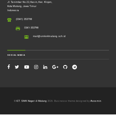
Jl. Tanimbar No.22, Kasin, Kec. Klojen,
Kota Malang, Jawa Timur
Indonesia
(0341) 353798
0341-353798
mail@smkn4malang.sch.id
SOSIAL MEDIA
©
ICT. SMK Negeri 4 Malang
2026.
Businessx theme designed by
Acosmin
.