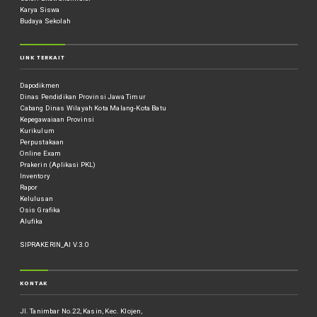
Karya Siswa
Budaya Sekolah
LINK TERKAIT
Dapodikmen
Dinas Pendidikan Provinsi Jawa Timur
Cabang Dinas Wilayah Kota Malang-Kota Batu
Kepegawaiaan Provinsi
Kurikulum
Perpustakaan
Online Exam
Prakerin (Aplikasi PKL)
Inventory
Rapor
Kelulusan
Osis Grafika
Alufika
SIPRAKERIN_AI V.3.0
KONTAK
Jl. Tanimbar No.22, Kasin, Kec. Klojen,