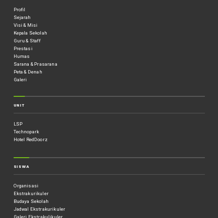
Profil
Sejarah
Visi & Misi
Kepala Sekolah
Guru & Staff
Prestasi
Humas
Sarana & Prasarana
Peta & Denah
Galeri
UNIT
LSP
Technopark
Hotel RedDoorz
SISWA
Organisasi
Ekstrakurikuler
Budaya Sekolah
Jadwal Ekstrakurikuler
Galeri Ekstrakulikuler