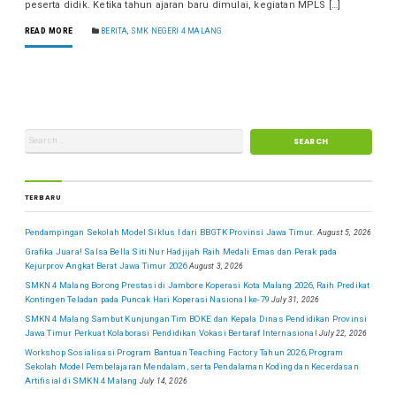
peserta didik. Ketika tahun ajaran baru dimulai, kegiatan MPLS […]
READ MORE
BERITA
,
SMK NEGERI 4 MALANG
TERBARU
Pendampingan Sekolah Model Siklus I dari BBGTK Provinsi Jawa Timur.
August 5, 2026
Grafika Juara! Salsa Bella Siti Nur Hadjijah Raih Medali Emas dan Perak pada
Kejurprov Angkat Berat Jawa Timur 2026
August 3, 2026
SMKN 4 Malang Borong Prestasi di Jambore Koperasi Kota Malang 2026, Raih Predikat
Kontingen Teladan pada Puncak Hari Koperasi Nasional ke-79
July 31, 2026
SMKN 4 Malang Sambut Kunjungan Tim BOKE dan Kepala Dinas Pendidikan Provinsi
Jawa Timur Perkuat Kolaborasi Pendidikan Vokasi Bertaraf Internasional
July 22, 2026
Workshop Sosialisasi Program Bantuan Teaching Factory Tahun 2026, Program
Sekolah Model Pembelajaran Mendalam, serta Pendalaman Koding dan Kecerdasan
Artifisial di SMKN 4 Malang
July 14, 2026