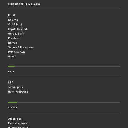
SMK NEGERI 4 MALANG
Profil
Sejarah
Visi & Misi
Kepala Sekolah
Guru & Staff
Prestasi
Humas
Sarana & Prasarana
Peta & Denah
Galeri
UNIT
LSP
Technopark
Hotel RedDoorz
SISWA
Organisasi
Ekstrakurikuler
Budaya Sekolah