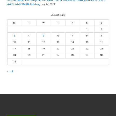
Sekolah Model Pembelajaran Mendalam, serta Pendalaman Koding dan Kecerdasan
Artifisial di SMKN 4 Malang
July 14, 2026
August 2026
M
T
W
T
F
S
S
1
2
3
4
5
6
7
8
9
10
11
12
13
14
15
16
17
18
19
20
21
22
23
24
25
26
27
28
29
30
31
« Jul