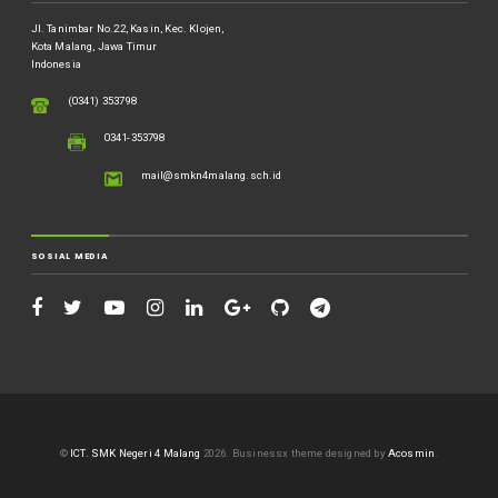
Jl. Tanimbar No.22, Kasin, Kec. Klojen,
Kota Malang, Jawa Timur
Indonesia
(0341) 353798
0341-353798
mail@smkn4malang.sch.id
SOSIAL MEDIA
©
ICT. SMK Negeri 4 Malang
2026.
Businessx theme designed by
Acosmin
.