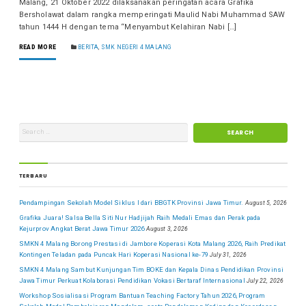
Malang, 21 Oktober 2022 dilaksanakan peringatan acara Grafika
Bersholawat dalam rangka memperingati Maulid Nabi Muhammad SAW
tahun 1444 H dengan tema “Menyambut Kelahiran Nabi […]
READ MORE
BERITA
,
SMK NEGERI 4 MALANG
TERBARU
Pendampingan Sekolah Model Siklus I dari BBGTK Provinsi Jawa Timur.
August 5, 2026
Grafika Juara! Salsa Bella Siti Nur Hadjijah Raih Medali Emas dan Perak pada
Kejurprov Angkat Berat Jawa Timur 2026
August 3, 2026
SMKN 4 Malang Borong Prestasi di Jambore Koperasi Kota Malang 2026, Raih Predikat
Kontingen Teladan pada Puncak Hari Koperasi Nasional ke-79
July 31, 2026
SMKN 4 Malang Sambut Kunjungan Tim BOKE dan Kepala Dinas Pendidikan Provinsi
Jawa Timur Perkuat Kolaborasi Pendidikan Vokasi Bertaraf Internasional
July 22, 2026
Workshop Sosialisasi Program Bantuan Teaching Factory Tahun 2026, Program