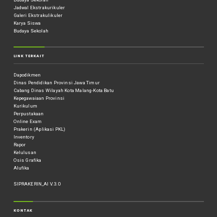
Jadwal Ekstrakurikuler
Galeri Ekstrakulikuler
Karya Siswa
Budaya Sekolah
LINK TERKAIT
Dapodikmen
Dinas Pendidikan Provinsi Jawa Timur
Cabang Dinas Wilayah Kota Malang-Kota Batu
Kepegawaiaan Provinsi
Kurikulum
Perpustakaan
Online Exam
Prakerin (Aplikasi PKL)
Inventory
Rapor
Kelulusan
Osis Grafika
Alufika
SIPRAKERIN_AI V.3.0
KONTAK