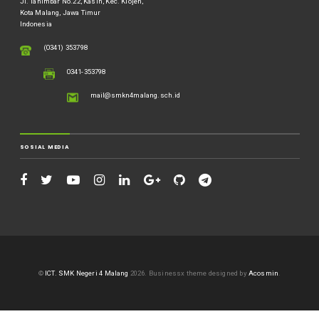
Jl. Tanimbar No.22, Kasin, Kec. Klojen,
Kota Malang, Jawa Timur
Indonesia
(0341) 353798
0341-353798
mail@smkn4malang.sch.id
SOSIAL MEDIA
©
ICT. SMK Negeri 4 Malang
2026.
Businessx theme designed by
Acosmin
.