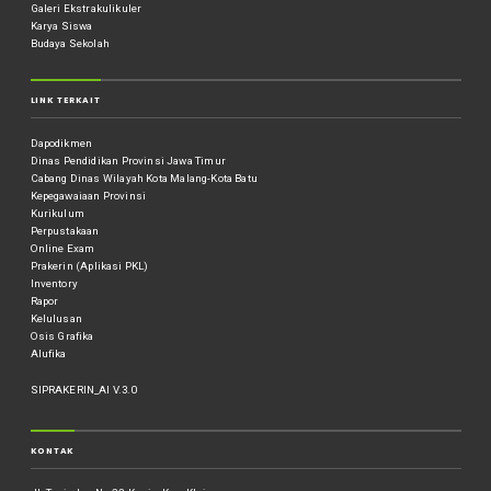
Galeri Ekstrakulikuler
Karya Siswa
Budaya Sekolah
LINK TERKAIT
Dapodikmen
Dinas Pendidikan Provinsi Jawa Timur
Cabang Dinas Wilayah Kota Malang-Kota Batu
Kepegawaiaan Provinsi
Kurikulum
Perpustakaan
Online Exam
Prakerin (Aplikasi PKL)
Inventory
Rapor
Kelulusan
Osis Grafika
Alufika
SIPRAKERIN_AI V.3.0
KONTAK