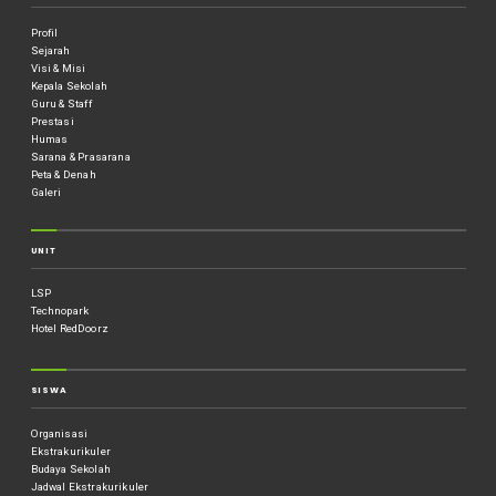
Profil
Sejarah
Visi & Misi
Kepala Sekolah
Guru & Staff
Prestasi
Humas
Sarana & Prasarana
Peta & Denah
Galeri
UNIT
LSP
Technopark
Hotel RedDoorz
SISWA
Organisasi
Ekstrakurikuler
Budaya Sekolah
Jadwal Ekstrakurikuler