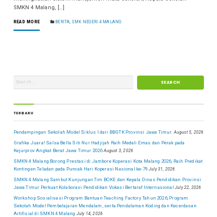
SMKN 4 Malang, […]
READ MORE
BERITA
,
SMK NEGERI 4 MALANG
TERBARU
Pendampingan Sekolah Model Siklus I dari BBGTK Provinsi Jawa Timur.
August 5, 2026
Grafika Juara! Salsa Bella Siti Nur Hadjijah Raih Medali Emas dan Perak pada
Kejurprov Angkat Berat Jawa Timur 2026
August 3, 2026
SMKN 4 Malang Borong Prestasi di Jambore Koperasi Kota Malang 2026, Raih Predikat
Kontingen Teladan pada Puncak Hari Koperasi Nasional ke-79
July 31, 2026
SMKN 4 Malang Sambut Kunjungan Tim BOKE dan Kepala Dinas Pendidikan Provinsi
Jawa Timur Perkuat Kolaborasi Pendidikan Vokasi Bertaraf Internasional
July 22, 2026
Workshop Sosialisasi Program Bantuan Teaching Factory Tahun 2026, Program
Sekolah Model Pembelajaran Mendalam, serta Pendalaman Koding dan Kecerdasan
Artifisial di SMKN 4 Malang
July 14, 2026