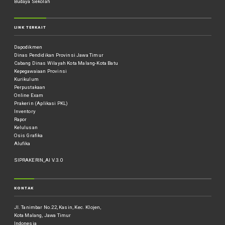
Budaya Sekolah
LINK TERKAIT
Dapodikmen
Dinas Pendidikan Provinsi Jawa Timur
Cabang Dinas Wilayah Kota Malang-Kota Batu
Kepegawaiaan Provinsi
Kurikulum
Perpustakaan
Online Exam
Prakerin (Aplikasi PKL)
Inventory
Rapor
Kelulusan
Osis Grafika
Alufika
SIPRAKERIN_AI V.3.0
KONTAK
Jl. Tanimbar No.22, Kasin, Kec. Klojen,
Kota Malang, Jawa Timur
Indonesia