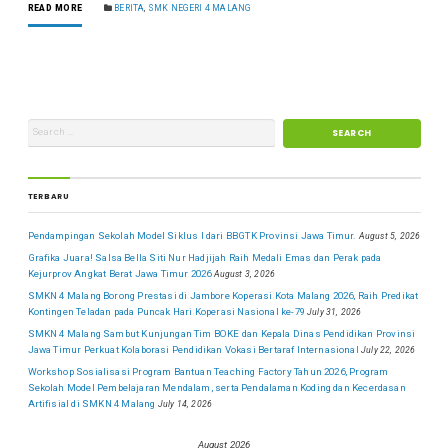
READ MORE
BERITA
,
SMK NEGERI 4 MALANG
TERBARU
Pendampingan Sekolah Model Siklus I dari BBGTK Provinsi Jawa Timur.
August 5, 2026
Grafika Juara! Salsa Bella Siti Nur Hadjijah Raih Medali Emas dan Perak pada
Kejurprov Angkat Berat Jawa Timur 2026
August 3, 2026
SMKN 4 Malang Borong Prestasi di Jambore Koperasi Kota Malang 2026, Raih Predikat
Kontingen Teladan pada Puncak Hari Koperasi Nasional ke-79
July 31, 2026
SMKN 4 Malang Sambut Kunjungan Tim BOKE dan Kepala Dinas Pendidikan Provinsi
Jawa Timur Perkuat Kolaborasi Pendidikan Vokasi Bertaraf Internasional
July 22, 2026
Workshop Sosialisasi Program Bantuan Teaching Factory Tahun 2026, Program
Sekolah Model Pembelajaran Mendalam, serta Pendalaman Koding dan Kecerdasan
Artifisial di SMKN 4 Malang
July 14, 2026
August 2026