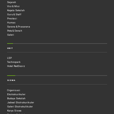
Sejarah
Visi & Misi
Kepala Sekolah
Guru & Staff
Prestasi
Humas
Sarana & Prasarana
Peta & Denah
Galeri
UNIT
LSP
Technopark
Hotel RedDoorz
SISWA
Organisasi
Ekstrakurikuler
Budaya Sekolah
Jadwal Ekstrakurikuler
Galeri Ekstrakulikuler
Karya Siswa