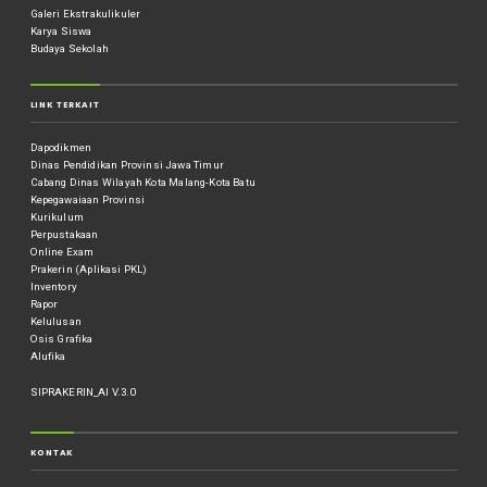
Galeri Ekstrakulikuler
Karya Siswa
Budaya Sekolah
LINK TERKAIT
Dapodikmen
Dinas Pendidikan Provinsi Jawa Timur
Cabang Dinas Wilayah Kota Malang-Kota Batu
Kepegawaiaan Provinsi
Kurikulum
Perpustakaan
Online Exam
Prakerin (Aplikasi PKL)
Inventory
Rapor
Kelulusan
Osis Grafika
Alufika
SIPRAKERIN_AI V.3.0
KONTAK