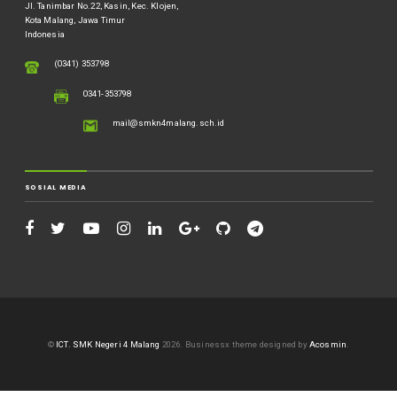
Jl. Tanimbar No.22, Kasin, Kec. Klojen,
Kota Malang, Jawa Timur
Indonesia
(0341) 353798
0341-353798
mail@smkn4malang.sch.id
SOSIAL MEDIA
©
ICT. SMK Negeri 4 Malang
2026.
Businessx theme designed by
Acosmin
.