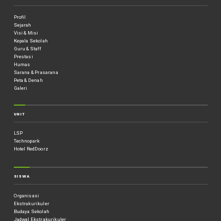
Profil
Sejarah
Visi & Misi
Kepala Sekolah
Guru & Staff
Prestasi
Humas
Sarana & Prasarana
Peta & Denah
Galeri
UNIT
LSP
Technopark
Hotel RedDoorz
SISWA
Organisasi
Ekstrakurikuler
Budaya Sekolah
Jadwal Ekstrakurikuler