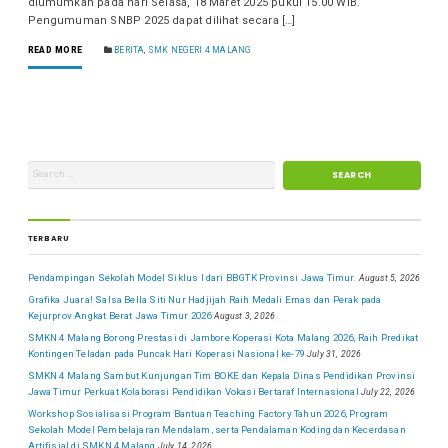
diumumkan pada hari Selasa, 18 Maret 2025 pukul 15.00 WIB.
Pengumuman SNBP 2025 dapat dilihat secara […]
READ MORE
BERITA
,
SMK NEGERI 4 MALANG
TERBARU
Pendampingan Sekolah Model Siklus I dari BBGTK Provinsi Jawa Timur.
August 5, 2026
Grafika Juara! Salsa Bella Siti Nur Hadjijah Raih Medali Emas dan Perak pada
Kejurprov Angkat Berat Jawa Timur 2026
August 3, 2026
SMKN 4 Malang Borong Prestasi di Jambore Koperasi Kota Malang 2026, Raih Predikat
Kontingen Teladan pada Puncak Hari Koperasi Nasional ke-79
July 31, 2026
SMKN 4 Malang Sambut Kunjungan Tim BOKE dan Kepala Dinas Pendidikan Provinsi
Jawa Timur Perkuat Kolaborasi Pendidikan Vokasi Bertaraf Internasional
July 22, 2026
Workshop Sosialisasi Program Bantuan Teaching Factory Tahun 2026, Program
Sekolah Model Pembelajaran Mendalam, serta Pendalaman Koding dan Kecerdasan
Artifisial di SMKN 4 Malang
July 14, 2026