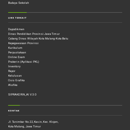
Budaya Sekolah
LINK TERKAIT
Dapodikmen
Dinas Pendidikan Provinsi Jawa Timur
Cabang Dinas Wilayah Kota Malang-Kota Batu
Kepegawaiaan Provinsi
Kurikulum
Perpustakaan
Online Exam
Prakerin (Aplikasi PKL)
Inventory
Rapor
Kelulusan
Osis Grafika
Alufika
SIPRAKERIN_AI V.3.0
KONTAK
Jl. Tanimbar No.22, Kasin, Kec. Klojen,
Kota Malang, Jawa Timur