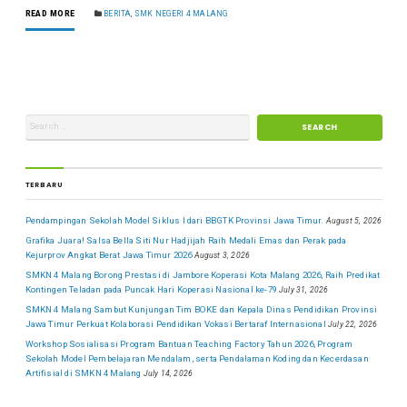
READ MORE
BERITA
,
SMK NEGERI 4 MALANG
TERBARU
Pendampingan Sekolah Model Siklus I dari BBGTK Provinsi Jawa Timur.
August 5, 2026
Grafika Juara! Salsa Bella Siti Nur Hadjijah Raih Medali Emas dan Perak pada
Kejurprov Angkat Berat Jawa Timur 2026
August 3, 2026
SMKN 4 Malang Borong Prestasi di Jambore Koperasi Kota Malang 2026, Raih Predikat
Kontingen Teladan pada Puncak Hari Koperasi Nasional ke-79
July 31, 2026
SMKN 4 Malang Sambut Kunjungan Tim BOKE dan Kepala Dinas Pendidikan Provinsi
Jawa Timur Perkuat Kolaborasi Pendidikan Vokasi Bertaraf Internasional
July 22, 2026
Workshop Sosialisasi Program Bantuan Teaching Factory Tahun 2026, Program
Sekolah Model Pembelajaran Mendalam, serta Pendalaman Koding dan Kecerdasan
Artifisial di SMKN 4 Malang
July 14, 2026