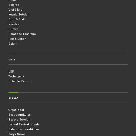
Sejarah
Visi & Misi
Kepala Sekolah
Guru & Staff
Prestasi
Humas
Sarana & Prasarana
Peta & Denah
Galeri
UNIT
LSP
Technopark
Hotel RedDoorz
SISWA
Organisasi
Ekstrakurikuler
Budaya Sekolah
Jadwal Ekstrakurikuler
Galeri Ekstrakulikuler
Karya Siswa