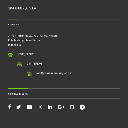
SIPRAKERIN_AI V.3.0
KONTAK
Jl. Tanimbar No.22, Kasin, Kec. Klojen,
Kota Malang, Jawa Timur
Indonesia
(0341) 353798
0341-353798
mail@smkn4malang.sch.id
SOSIAL MEDIA