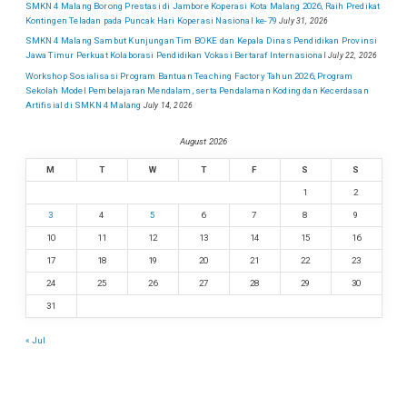
SMKN 4 Malang Borong Prestasi di Jambore Koperasi Kota Malang 2026, Raih Predikat
Kontingen Teladan pada Puncak Hari Koperasi Nasional ke-79
July 31, 2026
SMKN 4 Malang Sambut Kunjungan Tim BOKE dan Kepala Dinas Pendidikan Provinsi
Jawa Timur Perkuat Kolaborasi Pendidikan Vokasi Bertaraf Internasional
July 22, 2026
Workshop Sosialisasi Program Bantuan Teaching Factory Tahun 2026, Program
Sekolah Model Pembelajaran Mendalam, serta Pendalaman Koding dan Kecerdasan
Artifisial di SMKN 4 Malang
July 14, 2026
August 2026
M
T
W
T
F
S
S
1
2
3
4
5
6
7
8
9
10
11
12
13
14
15
16
17
18
19
20
21
22
23
24
25
26
27
28
29
30
31
« Jul