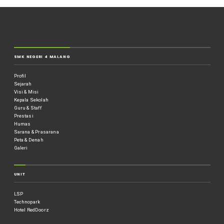
SMK NEGERI 4 MALANG
Profil
Sejarah
Visi & Misi
Kepala Sekolah
Guru & Staff
Prestasi
Humas
Sarana & Prasarana
Peta & Denah
Galeri
UNIT
LSP
Technopark
Hotel RedDoorz