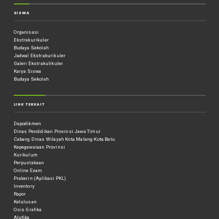
SISWA
Organisasi
Ekstrakurikuler
Budaya Sekolah
Jadwal Ekstrakurikuler
Galeri Ekstrakulikuler
Karya Siswa
Budaya Sekolah
LINK TERKAIT
Dapodikmen
Dinas Pendidikan Provinsi Jawa Timur
Cabang Dinas Wilayah Kota Malang-Kota Batu
Kepegawaiaan Provinsi
Kurikulum
Perpustakaan
Online Exam
Prakerin (Aplikasi PKL)
Inventory
Rapor
Kelulusan
Osis Grafika
Alufika