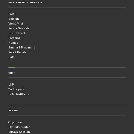
SMK NEGERI 4 MALANG
Profil
Sejarah
Visi & Misi
Kepala Sekolah
Guru & Staff
Prestasi
Humas
Sarana & Prasarana
Peta & Denah
Galeri
UNIT
LSP
Technopark
Hotel RedDoorz
SISWA
Organisasi
Ekstrakurikuler
Budaya Sekolah