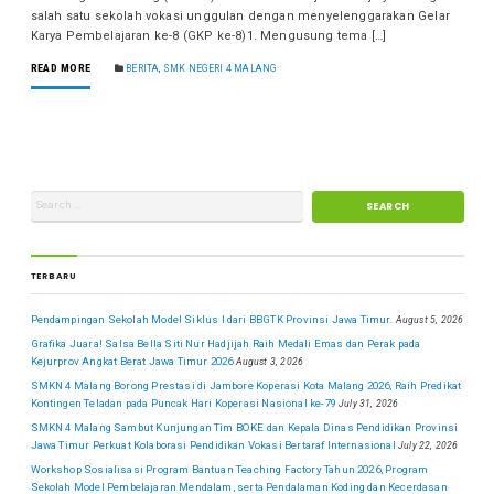
salah satu sekolah vokasi unggulan dengan menyelenggarakan Gelar
Karya Pembelajaran ke-8 (GKP ke-8)1. Mengusung tema […]
READ MORE
BERITA
,
SMK NEGERI 4 MALANG
TERBARU
Pendampingan Sekolah Model Siklus I dari BBGTK Provinsi Jawa Timur.
August 5, 2026
Grafika Juara! Salsa Bella Siti Nur Hadjijah Raih Medali Emas dan Perak pada
Kejurprov Angkat Berat Jawa Timur 2026
August 3, 2026
SMKN 4 Malang Borong Prestasi di Jambore Koperasi Kota Malang 2026, Raih Predikat
Kontingen Teladan pada Puncak Hari Koperasi Nasional ke-79
July 31, 2026
SMKN 4 Malang Sambut Kunjungan Tim BOKE dan Kepala Dinas Pendidikan Provinsi
Jawa Timur Perkuat Kolaborasi Pendidikan Vokasi Bertaraf Internasional
July 22, 2026
Workshop Sosialisasi Program Bantuan Teaching Factory Tahun 2026, Program
Sekolah Model Pembelajaran Mendalam, serta Pendalaman Koding dan Kecerdasan