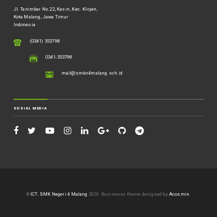
Jl. Tanimbar No.22, Kasin, Kec. Klojen,
Kota Malang, Jawa Timur
Indonesia
(0341) 353798
0341-353798
mail@smkn4malang.sch.id
SOSIAL MEDIA
©
ICT. SMK Negeri 4 Malang
2026.
Businessx theme designed by
Acosmin
.