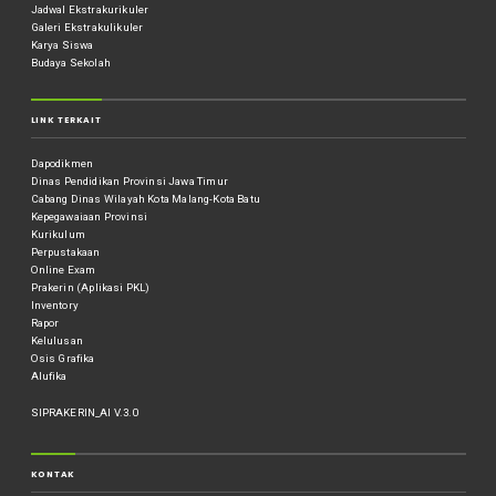
Jadwal Ekstrakurikuler
Galeri Ekstrakulikuler
Karya Siswa
Budaya Sekolah
LINK TERKAIT
Dapodikmen
Dinas Pendidikan Provinsi Jawa Timur
Cabang Dinas Wilayah Kota Malang-Kota Batu
Kepegawaiaan Provinsi
Kurikulum
Perpustakaan
Online Exam
Prakerin (Aplikasi PKL)
Inventory
Rapor
Kelulusan
Osis Grafika
Alufika
SIPRAKERIN_AI V.3.0
KONTAK