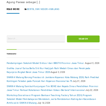
Agung Paewai sebagai […]
READ MORE
BERITA
,
SMK NEGERI 4 MALANG
TERBARU
Pendampingan Sekolah Model Siklus I dari BBGTK Provinsi Jawa Timur.
August 5, 2026
Grafika Juara! Salsa Bella Siti Nur Hadjijah Raih Medali Emas dan Perak pada
Kejurprov Angkat Berat Jawa Timur 2026
August 3, 2026
SMKN 4 Malang Borong Prestasi di Jambore Koperasi Kota Malang 2026, Raih Predikat
Kontingen Teladan pada Puncak Hari Koperasi Nasional ke-79
July 31, 2026
SMKN 4 Malang Sambut Kunjungan Tim BOKE dan Kepala Dinas Pendidikan Provinsi
Jawa Timur Perkuat Kolaborasi Pendidikan Vokasi Bertaraf Internasional
July 22, 2026
Workshop Sosialisasi Program Bantuan Teaching Factory Tahun 2026, Program
Sekolah Model Pembelajaran Mendalam, serta Pendalaman Koding dan Kecerdasan
Artifisial di SMKN 4 Malang
July 14, 2026