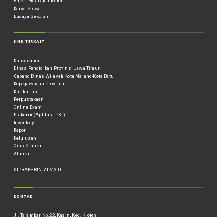
Galeri Ekstrakulikuler
Karya Siswa
Budaya Sekolah
LINK TERKAIT
Dapodikmen
Dinas Pendidikan Provinsi Jawa Timur
Cabang Dinas Wilayah Kota Malang-Kota Batu
Kepegawaiaan Provinsi
Kurikulum
Perpustakaan
Online Exam
Prakerin (Aplikasi PKL)
Inventory
Rapor
Kelulusan
Osis Grafika
Alufika
SIPRAKERIN_AI V.3.0
KONTAK
Jl. Tanimbar No.22, Kasin, Kec. Klojen,