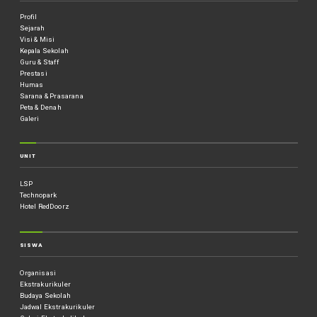
Profil
Sejarah
Visi & Misi
Kepala Sekolah
Guru & Staff
Prestasi
Humas
Sarana & Prasarana
Peta & Denah
Galeri
UNIT
LSP
Technopark
Hotel RedDoorz
SISWA
Organisasi
Ekstrakurikuler
Budaya Sekolah
Jadwal Ekstrakurikuler