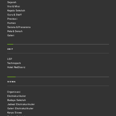
Sejarah
Visi & Misi
Kepala Sekolah
Guru & Staff
Prestasi
Humas
Sarana & Prasarana
Peta & Denah
Galeri
UNIT
LSP
Technopark
Hotel RedDoorz
SISWA
Organisasi
Ekstrakurikuler
Budaya Sekolah
Jadwal Ekstrakurikuler
Galeri Ekstrakulikuler
Karya Siswa