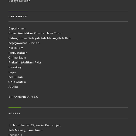
Budaya Sekolah
LINK TERKAIT
Dapodikmen
Dinas Pendidikan Provinsi Jawa Timur
Cabang Dinas Wilayah Kota Malang-Kota Batu
Kepegawaiaan Provinsi
Kurikulum
Perpustakaan
Online Exam
Prakerin (Aplikasi PKL)
Inventory
Rapor
Kelulusan
Osis Grafika
Alufika
SIPRAKERIN_AI V.3.0
KONTAK
Jl. Tanimbar No.22, Kasin, Kec. Klojen,
Kota Malang, Jawa Timur
Indonesia