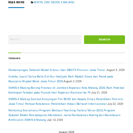
READ MORE
BERITA
,
SMK NEGERI 4 MALANG
TERBARU
Pendampingan Sekolah Model Siklus I dari BBGTK Provinsi Jawa Timur.
August 5, 2026
Grafika Juara! Salsa Bella Siti Nur Hadjijah Raih Medali Emas dan Perak pada
Kejurprov Angkat Berat Jawa Timur 2026
August 3, 2026
SMKN 4 Malang Borong Prestasi di Jambore Koperasi Kota Malang 2026, Raih Predikat
Kontingen Teladan pada Puncak Hari Koperasi Nasional ke-79
July 31, 2026
SMKN 4 Malang Sambut Kunjungan Tim BOKE dan Kepala Dinas Pendidikan Provinsi
Jawa Timur Perkuat Kolaborasi Pendidikan Vokasi Bertaraf Internasional
July 22, 2026
Workshop Sosialisasi Program Bantuan Teaching Factory Tahun 2026, Program
Sekolah Model Pembelajaran Mendalam, serta Pendalaman Koding dan Kecerdasan
Artifisial di SMKN 4 Malang
July 14, 2026
August 2026