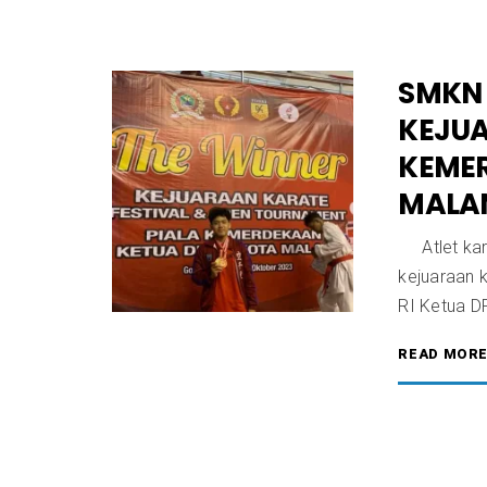
SMKN 
KEJUA
KEMER
MALA
Atlet kar
kejuaraan 
RI Ketua D
READ MOR