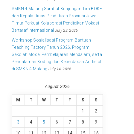
SMKN 4 Malang Sambut Kunjungan Tim BOKE
dan Kepala Dinas Pendidikan Provinsi Jawa
Timur Perkuat Kolaborasi Pendidikan Vokasi
Bertaraf Internasional
July 22, 2026
Workshop Sosialisasi Program Bantuan
Teaching Factory Tahun 2026, Program
Sekolah Model Pembelajaran Mendalam, serta
Pendalaman Koding dan Kecerdasan Artifisial
di SMKN 4 Malang
July 14, 2026
August 2026
M
T
W
T
F
S
S
1
2
3
4
5
6
7
8
9
10
11
12
13
14
15
16