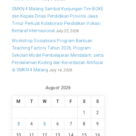
SMKN 4 Malang Sambut Kunjungan Tim BOKE
dan Kepala Dinas Pendidikan Provinsi Jawa
Timur Perkuat Kolaborasi Pendidikan Vokasi
Bertaraf Internasional
July 22, 2026
Workshop Sosialisasi Program Bantuan
Teaching Factory Tahun 2026, Program
Sekolah Model Pembelajaran Mendalam, serta
Pendalaman Koding dan Kecerdasan Artifisial
di SMKN 4 Malang
July 14, 2026
August 2026
M
T
W
T
F
S
S
1
2
3
4
5
6
7
8
9
10
11
12
13
14
15
16