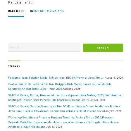
Pengalaman […]
READ MORE
SMK NEGERI 4 MALANG
TERBARU
Pendampingan Sekolah Model Siklus I dari BBGTK Provinsi Jawa Timur.
August 5, 2026
Grafika Juara! Salsa Bella Siti Nur Hadjijah Raih Medali Emas dan Perak pada
Kejurprov Angkat Berat Jawa Timur 2026
August 3, 2026
SMKN 4 Malang Borong Prestasi di Jambore Koperasi Kota Malang 2026, Raih Predikat
Kontingen Teladan pada Puncak Hari Koperasi Nasional ke-79
July 31, 2026
SMKN 4 Malang Sambut Kunjungan Tim BOKE dan Kepala Dinas Pendidikan Provinsi
Jawa Timur Perkuat Kolaborasi Pendidikan Vokasi Bertaraf Internasional
July 22, 2026
Workshop Sosialisasi Program Bantuan Teaching Factory Tahun 2026, Program
Sekolah Model Pembelajaran Mendalam, serta Pendalaman Koding dan Kecerdasan
Artifisial di SMKN 4 Malang
July 14, 2026