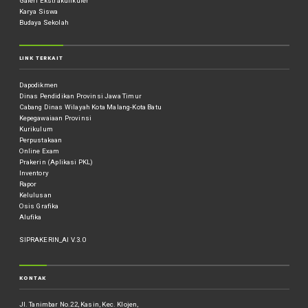
Galeri Ekstrakulikuler
Karya Siswa
Budaya Sekolah
LINK TERKAIT
Dapodikmen
Dinas Pendidikan Provinsi Jawa Timur
Cabang Dinas Wilayah Kota Malang-Kota Batu
Kepegawaiaan Provinsi
Kurikulum
Perpustakaan
Online Exam
Prakerin (Aplikasi PKL)
Inventory
Rapor
Kelulusan
Osis Grafika
Alufika
SIPRAKERIN_AI V.3.0
KONTAK
Jl. Tanimbar No.22, Kasin, Kec. Klojen,