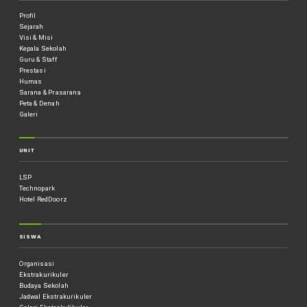
Profil
Sejarah
Visi & Misi
Kepala Sekolah
Guru & Staff
Prestasi
Humas
Sarana & Prasarana
Peta & Denah
Galeri
UNIT
LSP
Technopark
Hotel RedDoorz
SISWA
Organisasi
Ekstrakurikuler
Budaya Sekolah
Jadwal Ekstrakurikuler