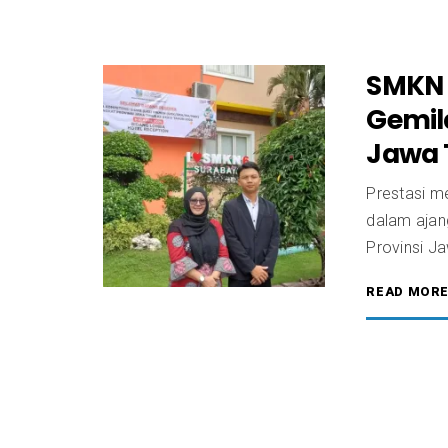
SMKN 
Gemil
Jawa 
Prestasi m
dalam ajan
Provinsi J
READ MOR