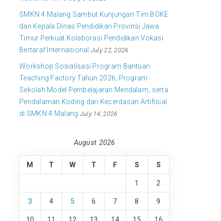
SMKN 4 Malang Sambut Kunjungan Tim BOKE
dan Kepala Dinas Pendidikan Provinsi Jawa
Timur Perkuat Kolaborasi Pendidikan Vokasi
Bertaraf Internasional
July 22, 2026
Workshop Sosialisasi Program Bantuan
Teaching Factory Tahun 2026, Program
Sekolah Model Pembelajaran Mendalam, serta
Pendalaman Koding dan Kecerdasan Artifisial
di SMKN 4 Malang
July 14, 2026
August 2026
M
T
W
T
F
S
S
1
2
3
4
5
6
7
8
9
10
11
12
13
14
15
16