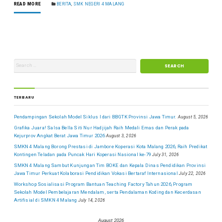
READ MORE
BERITA
,
SMK NEGERI 4 MALANG
TERBARU
Pendampingan Sekolah Model Siklus I dari BBGTK Provinsi Jawa Timur.
August 5, 2026
Grafika Juara! Salsa Bella Siti Nur Hadjijah Raih Medali Emas dan Perak pada
Kejurprov Angkat Berat Jawa Timur 2026
August 3, 2026
SMKN 4 Malang Borong Prestasi di Jambore Koperasi Kota Malang 2026, Raih Predikat
Kontingen Teladan pada Puncak Hari Koperasi Nasional ke-79
July 31, 2026
SMKN 4 Malang Sambut Kunjungan Tim BOKE dan Kepala Dinas Pendidikan Provinsi
Jawa Timur Perkuat Kolaborasi Pendidikan Vokasi Bertaraf Internasional
July 22, 2026
Workshop Sosialisasi Program Bantuan Teaching Factory Tahun 2026, Program
Sekolah Model Pembelajaran Mendalam, serta Pendalaman Koding dan Kecerdasan
Artifisial di SMKN 4 Malang
July 14, 2026
August 2026