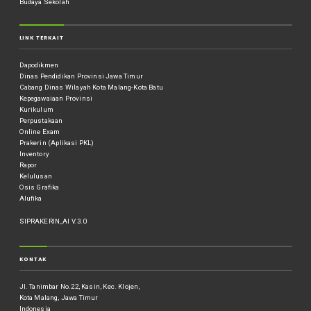
Budaya Sekolah
LINK TERKAIT
Dapodikmen
Dinas Pendidikan Provinsi Jawa Timur
Cabang Dinas Wilayah Kota Malang-Kota Batu
Kepegawaiaan Provinsi
Kurikulum
Perpustakaan
Online Exam
Prakerin (Aplikasi PKL)
Inventory
Rapor
Kelulusan
Osis Grafika
Alufika
SIPRAKERIN_AI V.3.0
KONTAK
Jl. Tanimbar No.22, Kasin, Kec. Klojen,
Kota Malang, Jawa Timur
Indonesia