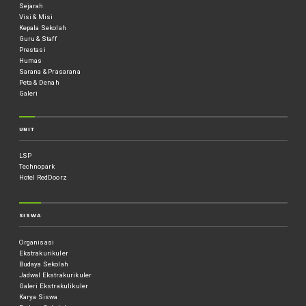
Sejarah
Visi & Misi
Kepala Sekolah
Guru & Staff
Prestasi
Humas
Sarana & Prasarana
Peta & Denah
Galeri
UNIT
LSP
Technopark
Hotel RedDoorz
SISWA
Organisasi
Ekstrakurikuler
Budaya Sekolah
Jadwal Ekstrakurikuler
Galeri Ekstrakulikuler
Karya Siswa