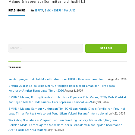
Malang Entrepreneur Summit yang di hadiri […]
READ MORE
BERITA
,
SMK NEGERI 4 MALANG
TERBARU
Pendampingan Sekolah Model Siklus I dari BBGTK Provinsi Jawa Timur.
August 5, 2026
Grafika Juara! Salsa Bella Siti Nur Hadjijah Raih Medali Emas dan Perak pada
Kejurprov Angkat Berat Jawa Timur 2026
August 3, 2026
SMKN 4 Malang Borong Prestasi di Jambore Koperasi Kota Malang 2026, Raih Predikat
Kontingen Teladan pada Puncak Hari Koperasi Nasional ke-79
July 31, 2026
SMKN 4 Malang Sambut Kunjungan Tim BOKE dan Kepala Dinas Pendidikan Provinsi
Jawa Timur Perkuat Kolaborasi Pendidikan Vokasi Bertaraf Internasional
July 22, 2026
Workshop Sosialisasi Program Bantuan Teaching Factory Tahun 2026, Program
Sekolah Model Pembelajaran Mendalam, serta Pendalaman Koding dan Kecerdasan
Artifisial di SMKN 4 Malang
July 14, 2026