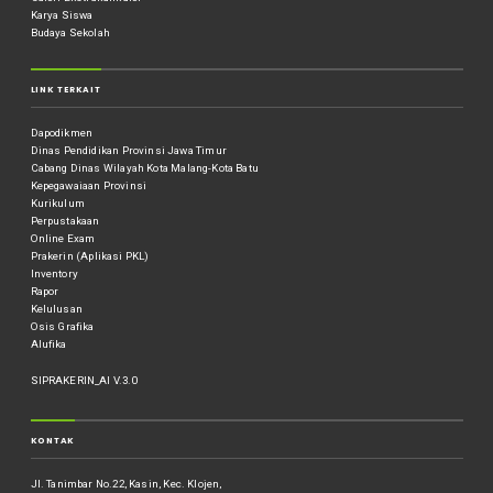
Karya Siswa
Budaya Sekolah
LINK TERKAIT
Dapodikmen
Dinas Pendidikan Provinsi Jawa Timur
Cabang Dinas Wilayah Kota Malang-Kota Batu
Kepegawaiaan Provinsi
Kurikulum
Perpustakaan
Online Exam
Prakerin (Aplikasi PKL)
Inventory
Rapor
Kelulusan
Osis Grafika
Alufika
SIPRAKERIN_AI V.3.0
KONTAK
Jl. Tanimbar No.22, Kasin, Kec. Klojen,