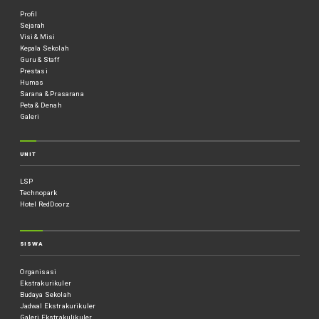
Profil
Sejarah
Visi & Misi
Kepala Sekolah
Guru & Staff
Prestasi
Humas
Sarana & Prasarana
Peta & Denah
Galeri
UNIT
LSP
Technopark
Hotel RedDoorz
SISWA
Organisasi
Ekstrakurikuler
Budaya Sekolah
Jadwal Ekstrakurikuler
Galeri Ekstrakulikuler