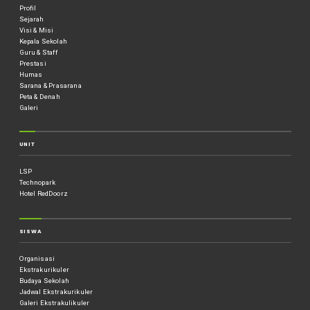
Profil
Sejarah
Visi & Misi
Kepala Sekolah
Guru & Staff
Prestasi
Humas
Sarana & Prasarana
Peta & Denah
Galeri
UNIT
LSP
Technopark
Hotel RedDoorz
SISWA
Organisasi
Ekstrakurikuler
Budaya Sekolah
Jadwal Ekstrakurikuler
Galeri Ekstrakulikuler