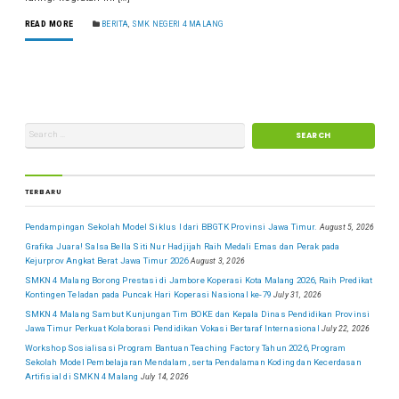
READ MORE
BERITA
,
SMK NEGERI 4 MALANG
TERBARU
Pendampingan Sekolah Model Siklus I dari BBGTK Provinsi Jawa Timur.
August 5, 2026
Grafika Juara! Salsa Bella Siti Nur Hadjijah Raih Medali Emas dan Perak pada
Kejurprov Angkat Berat Jawa Timur 2026
August 3, 2026
SMKN 4 Malang Borong Prestasi di Jambore Koperasi Kota Malang 2026, Raih Predikat
Kontingen Teladan pada Puncak Hari Koperasi Nasional ke-79
July 31, 2026
SMKN 4 Malang Sambut Kunjungan Tim BOKE dan Kepala Dinas Pendidikan Provinsi
Jawa Timur Perkuat Kolaborasi Pendidikan Vokasi Bertaraf Internasional
July 22, 2026
Workshop Sosialisasi Program Bantuan Teaching Factory Tahun 2026, Program
Sekolah Model Pembelajaran Mendalam, serta Pendalaman Koding dan Kecerdasan
Artifisial di SMKN 4 Malang
July 14, 2026