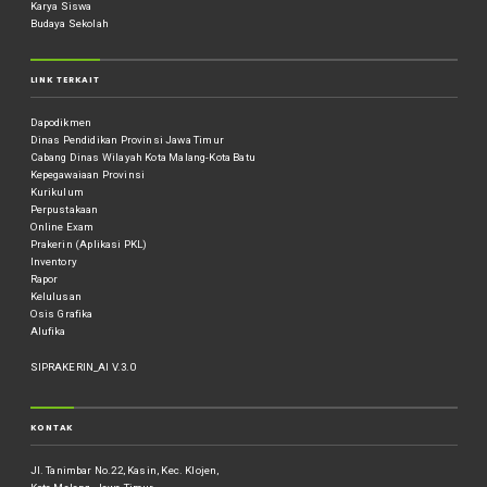
Karya Siswa
Budaya Sekolah
LINK TERKAIT
Dapodikmen
Dinas Pendidikan Provinsi Jawa Timur
Cabang Dinas Wilayah Kota Malang-Kota Batu
Kepegawaiaan Provinsi
Kurikulum
Perpustakaan
Online Exam
Prakerin (Aplikasi PKL)
Inventory
Rapor
Kelulusan
Osis Grafika
Alufika
SIPRAKERIN_AI V.3.0
KONTAK
Jl. Tanimbar No.22, Kasin, Kec. Klojen,