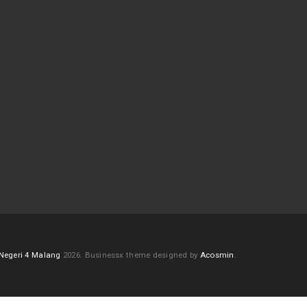
Negeri 4 Malang
2026.
Businessx theme designed by
Acosmin
.