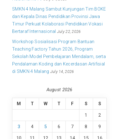
SMKN 4 Malang Sambut Kunjungan Tim BOKE
dan Kepala Dinas Pendidikan Provinsi Jawa
Timur Perkuat Kolaborasi Pendidikan Vokasi
Bertaraf Internasional
July 22, 2026
Workshop Sosialisasi Program Bantuan
Teaching Factory Tahun 2026, Program
Sekolah Model Pembelajaran Mendalam, serta
Pendalaman Koding dan Kecerdasan Artifisial
di SMKN 4 Malang
July 14, 2026
August 2026
M
T
W
T
F
S
S
1
2
3
4
5
6
7
8
9
10
11
12
13
14
15
16