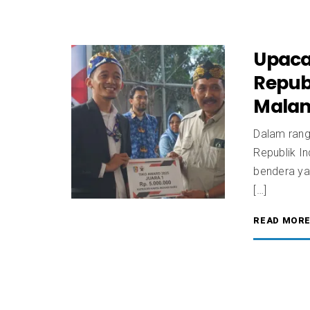
Upaca
Repub
Mala
Dalam rang
Republik I
bendera ya
[…]
READ MOR