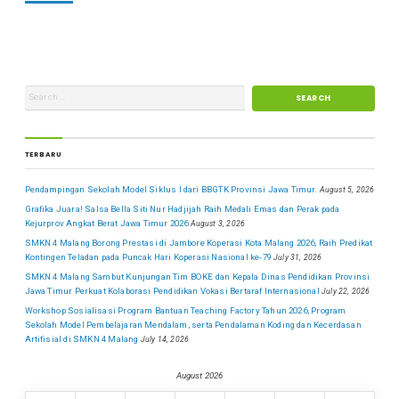
TERBARU
Pendampingan Sekolah Model Siklus I dari BBGTK Provinsi Jawa Timur.
August 5, 2026
Grafika Juara! Salsa Bella Siti Nur Hadjijah Raih Medali Emas dan Perak pada
Kejurprov Angkat Berat Jawa Timur 2026
August 3, 2026
SMKN 4 Malang Borong Prestasi di Jambore Koperasi Kota Malang 2026, Raih Predikat
Kontingen Teladan pada Puncak Hari Koperasi Nasional ke-79
July 31, 2026
SMKN 4 Malang Sambut Kunjungan Tim BOKE dan Kepala Dinas Pendidikan Provinsi
Jawa Timur Perkuat Kolaborasi Pendidikan Vokasi Bertaraf Internasional
July 22, 2026
Workshop Sosialisasi Program Bantuan Teaching Factory Tahun 2026, Program
Sekolah Model Pembelajaran Mendalam, serta Pendalaman Koding dan Kecerdasan
Artifisial di SMKN 4 Malang
July 14, 2026
August 2026