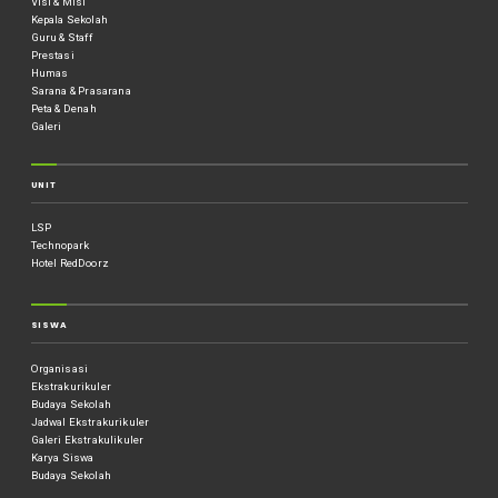
Visi & Misi
Kepala Sekolah
Guru & Staff
Prestasi
Humas
Sarana & Prasarana
Peta & Denah
Galeri
UNIT
LSP
Technopark
Hotel RedDoorz
SISWA
Organisasi
Ekstrakurikuler
Budaya Sekolah
Jadwal Ekstrakurikuler
Galeri Ekstrakulikuler
Karya Siswa
Budaya Sekolah