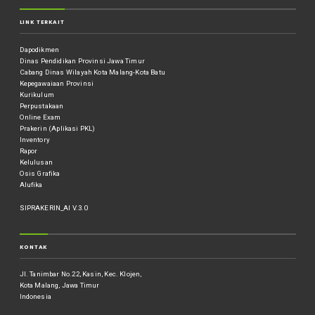
LINK TERKAIT
Dapodikmen
Dinas Pendidikan Provinsi Jawa Timur
Cabang Dinas Wilayah Kota Malang-Kota Batu
Kepegawaiaan Provinsi
Kurikulum
Perpustakaan
Online Exam
Prakerin (Aplikasi PKL)
Inventory
Rapor
Kelulusan
Osis Grafika
Alufika
SIPRAKERIN_AI V.3.0
KONTAK
Jl. Tanimbar No.22, Kasin, Kec. Klojen,
Kota Malang, Jawa Timur
Indonesia