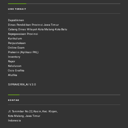
LINK TERKAIT
Dapodikmen
Dinas Pendidikan Provinsi Jawa Timur
Cabang Dinas Wilayah Kota Malang-Kota Batu
Kepegawaiaan Provinsi
Kurikulum
Perpustakaan
Online Exam
Prakerin (Aplikasi PKL)
Inventory
Rapor
Kelulusan
Osis Grafika
Alufika
SIPRAKERIN_AI V.3.0
KONTAK
Jl. Tanimbar No.22, Kasin, Kec. Klojen,
Kota Malang, Jawa Timur
Indonesia