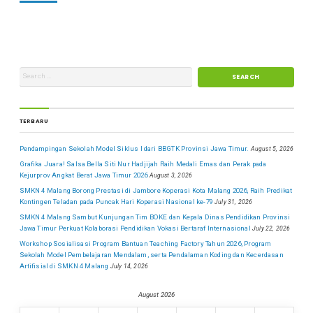
TERBARU
Pendampingan Sekolah Model Siklus I dari BBGTK Provinsi Jawa Timur.
August 5, 2026
Grafika Juara! Salsa Bella Siti Nur Hadjijah Raih Medali Emas dan Perak pada
Kejurprov Angkat Berat Jawa Timur 2026
August 3, 2026
SMKN 4 Malang Borong Prestasi di Jambore Koperasi Kota Malang 2026, Raih Predikat
Kontingen Teladan pada Puncak Hari Koperasi Nasional ke-79
July 31, 2026
SMKN 4 Malang Sambut Kunjungan Tim BOKE dan Kepala Dinas Pendidikan Provinsi
Jawa Timur Perkuat Kolaborasi Pendidikan Vokasi Bertaraf Internasional
July 22, 2026
Workshop Sosialisasi Program Bantuan Teaching Factory Tahun 2026, Program
Sekolah Model Pembelajaran Mendalam, serta Pendalaman Koding dan Kecerdasan
Artifisial di SMKN 4 Malang
July 14, 2026
August 2026