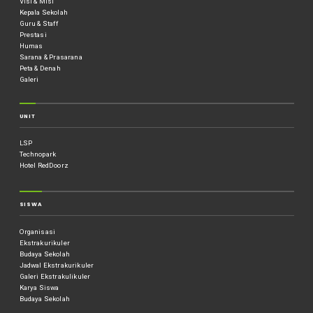
Visi & Misi
Kepala Sekolah
Guru & Staff
Prestasi
Humas
Sarana & Prasarana
Peta & Denah
Galeri
UNIT
LSP
Technopark
Hotel RedDoorz
SISWA
Organisasi
Ekstrakurikuler
Budaya Sekolah
Jadwal Ekstrakurikuler
Galeri Ekstrakulikuler
Karya Siswa
Budaya Sekolah