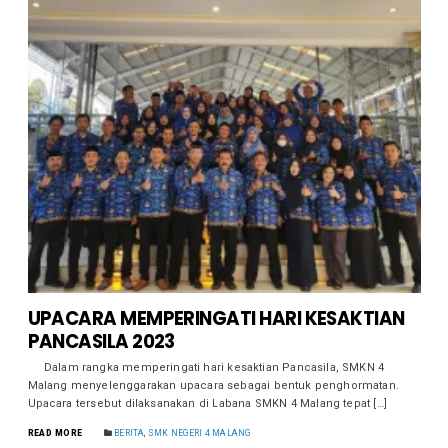
UPACARA MEMPERINGATI HARI KESAKTIAN
PANCASILA 2023
Dalam rangka memperingati hari kesaktian Pancasila, SMKN 4
Malang menyelenggarakan upacara sebagai bentuk penghormatan.
Upacara tersebut dilaksanakan di Labana SMKN 4 Malang tepat […]
READ MORE
BERITA
,
SMK NEGERI 4 MALANG