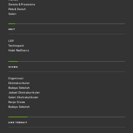
Sarana & Prasarana
Peta & Denah
Galeri
UNIT
LSP
Technopark
Hotel RedDoorz
SISWA
Organisasi
Ekstrakurikuler
Budaya Sekolah
Jadwal Ekstrakurikuler
Galeri Ekstrakulikuler
Karya Siswa
Budaya Sekolah
LINK TERKAIT