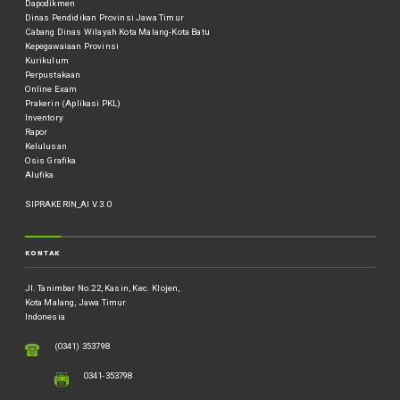
Dapodikmen
Dinas Pendidikan Provinsi Jawa Timur
Cabang Dinas Wilayah Kota Malang-Kota Batu
Kepegawaiaan Provinsi
Kurikulum
Perpustakaan
Online Exam
Prakerin (Aplikasi PKL)
Inventory
Rapor
Kelulusan
Osis Grafika
Alufika
SIPRAKERIN_AI V.3.0
KONTAK
Jl. Tanimbar No.22, Kasin, Kec. Klojen,
Kota Malang, Jawa Timur
Indonesia
(0341) 353798
0341-353798