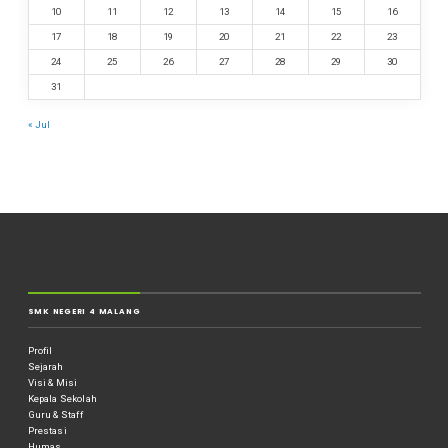
10
11
12
13
14
15
16
17
18
19
20
21
22
23
24
25
26
27
28
29
30
31
« Jul
SMK NEGERI 4 MALANG
Profil
Sejarah
Visi & Misi
Kepala Sekolah
Guru & Staff
Prestasi
Humas