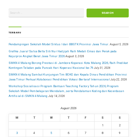
TERBARU
Pendampingan Sekolah Model Siklus I dari BBGTK Provinsi Jawa Timur.
August 5, 2026
Grafika Juara! Salsa Bella Siti Nur Hadjijah Raih Medali Emas dan Perak pada
Kejurprov Angkat Berat Jawa Timur 2026
August 3, 2026
SMKN 4 Malang Borong Prestasi di Jambore Koperasi Kota Malang 2026, Raih Predikat
Kontingen Teladan pada Puncak Hari Koperasi Nasional ke-79
July 31, 2026
SMKN 4 Malang Sambut Kunjungan Tim BOKE dan Kepala Dinas Pendidikan Provinsi
Jawa Timur Perkuat Kolaborasi Pendidikan Vokasi Bertaraf Internasional
July 22, 2026
Workshop Sosialisasi Program Bantuan Teaching Factory Tahun 2026, Program
Sekolah Model Pembelajaran Mendalam, serta Pendalaman Koding dan Kecerdasan
Artifisial di SMKN 4 Malang
July 14, 2026
August 2026
M
T
W
T
F
S
S
1
2
3
4
5
6
7
8
9