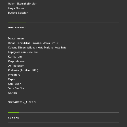
Galeri Ekstrakulikuler
Karya Siswa
Budaya Sekolah
LINK TERKAIT
Dapodikmen
Dinas Pendidikan Provinsi Jawa Timur
Cabang Dinas Wilayah Kota Malang-Kota Batu
Kepegawaiaan Provinsi
Kurikulum
Perpustakaan
Online Exam
Prakerin (Aplikasi PKL)
Inventory
Rapor
Kelulusan
Osis Grafika
Alufika
SIPRAKERIN_AI V.3.0
KONTAK