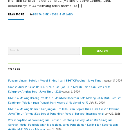
menjalin kerja sama dengan MCC (Malang Creative Center). Jadi,
sebelumnya MCC memang telah membuka […]
READ MORE
BERITA
,
SMK NEGERI 4 MALANG
TERBARU
Pendampingan Sekolah Model Siklus I dari BBGTK Provinsi Jawa Timur.
August 5, 2026
Grafika Juara! Salsa Bella Siti Nur Hadjijah Raih Medali Emas dan Perak pada
Kejurprov Angkat Berat Jawa Timur 2026
August 3, 2026
SMKN 4 Malang Borong Prestasi di Jambore Koperasi Kota Malang 2026, Raih Predikat
Kontingen Teladan pada Puncak Hari Koperasi Nasional ke-79
July 31, 2026
SMKN 4 Malang Sambut Kunjungan Tim BOKE dan Kepala Dinas Pendidikan Provinsi
Jawa Timur Perkuat Kolaborasi Pendidikan Vokasi Bertaraf Internasional
July 22, 2026
Workshop Sosialisasi Program Bantuan Teaching Factory Tahun 2026, Program
Sekolah Model Pembelajaran Mendalam, serta Pendalaman Koding dan Kecerdasan
Artifisial di SMKN 4 Malang
July 14, 2026