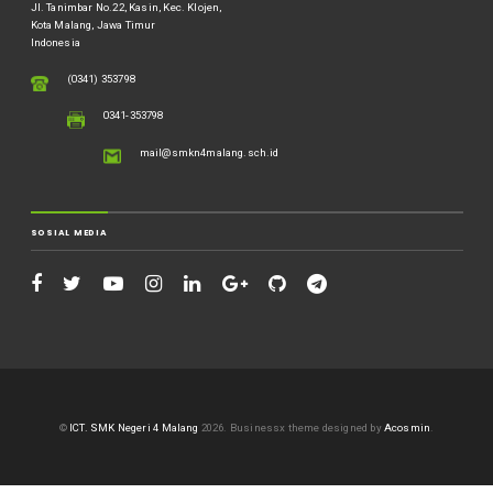
Jl. Tanimbar No.22, Kasin, Kec. Klojen,
Kota Malang, Jawa Timur
Indonesia
(0341) 353798
0341-353798
mail@smkn4malang.sch.id
SOSIAL MEDIA
©
ICT. SMK Negeri 4 Malang
2026.
Businessx theme designed by
Acosmin
.