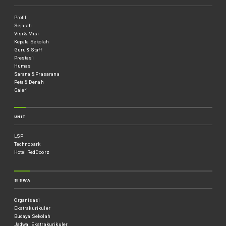
Profil
Sejarah
Visi & Misi
Kepala Sekolah
Guru & Staff
Prestasi
Humas
Sarana & Prasarana
Peta & Denah
Galeri
UNIT
LSP
Technopark
Hotel RedDoorz
SISWA
Organisasi
Ekstrakurikuler
Budaya Sekolah
Jadwal Ekstrakurikuler