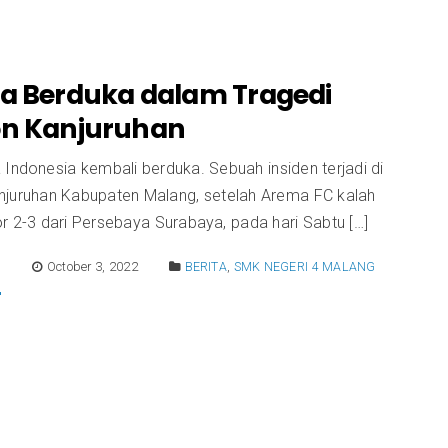
ka Berduka dalam Tragedi
on Kanjuruhan
Indonesia kembali berduka. Sebuah insiden terjadi di
njuruhan Kabupaten Malang, setelah Arema FC kalah
r 2-3 dari Persebaya Surabaya, pada hari Sabtu […]
E
October 3, 2022
BERITA
,
SMK NEGERI 4 MALANG