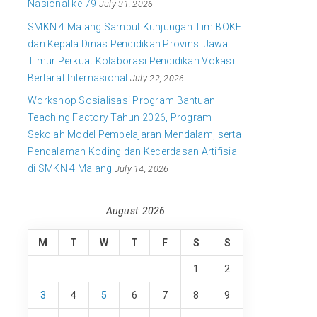
Nasional ke-79
July 31, 2026
SMKN 4 Malang Sambut Kunjungan Tim BOKE
dan Kepala Dinas Pendidikan Provinsi Jawa
Timur Perkuat Kolaborasi Pendidikan Vokasi
Bertaraf Internasional
July 22, 2026
Workshop Sosialisasi Program Bantuan
Teaching Factory Tahun 2026, Program
Sekolah Model Pembelajaran Mendalam, serta
Pendalaman Koding dan Kecerdasan Artifisial
di SMKN 4 Malang
July 14, 2026
August 2026
M
T
W
T
F
S
S
1
2
3
4
5
6
7
8
9