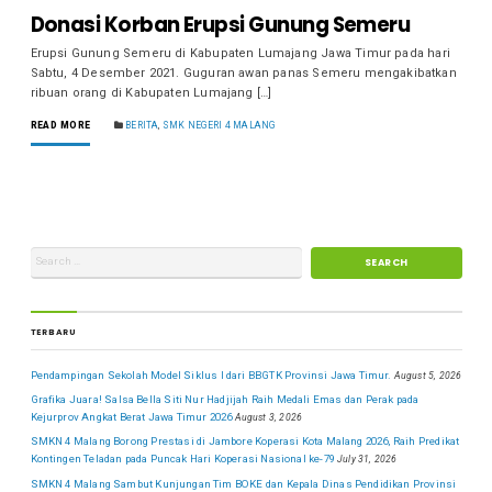
Donasi Korban Erupsi Gunung Semeru
Erupsi Gunung Semeru di Kabupaten Lumajang Jawa Timur pada hari
Sabtu, 4 Desember 2021. Guguran awan panas Semeru mengakibatkan
ribuan orang di Kabupaten Lumajang […]
READ MORE
BERITA
,
SMK NEGERI 4 MALANG
TERBARU
Pendampingan Sekolah Model Siklus I dari BBGTK Provinsi Jawa Timur.
August 5, 2026
Grafika Juara! Salsa Bella Siti Nur Hadjijah Raih Medali Emas dan Perak pada
Kejurprov Angkat Berat Jawa Timur 2026
August 3, 2026
SMKN 4 Malang Borong Prestasi di Jambore Koperasi Kota Malang 2026, Raih Predikat
Kontingen Teladan pada Puncak Hari Koperasi Nasional ke-79
July 31, 2026
SMKN 4 Malang Sambut Kunjungan Tim BOKE dan Kepala Dinas Pendidikan Provinsi