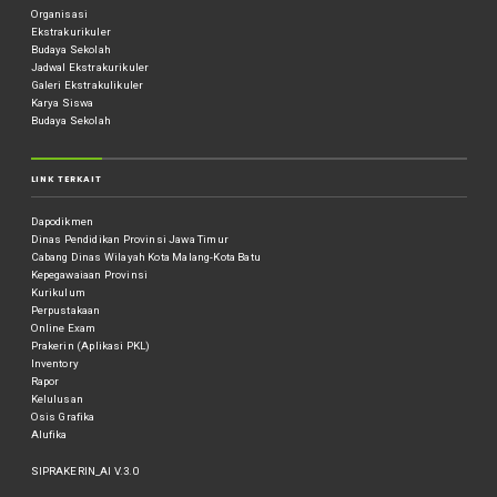
Organisasi
Ekstrakurikuler
Budaya Sekolah
Jadwal Ekstrakurikuler
Galeri Ekstrakulikuler
Karya Siswa
Budaya Sekolah
LINK TERKAIT
Dapodikmen
Dinas Pendidikan Provinsi Jawa Timur
Cabang Dinas Wilayah Kota Malang-Kota Batu
Kepegawaiaan Provinsi
Kurikulum
Perpustakaan
Online Exam
Prakerin (Aplikasi PKL)
Inventory
Rapor
Kelulusan
Osis Grafika
Alufika
SIPRAKERIN_AI V.3.0