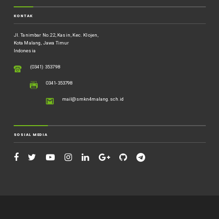
KONTAK
Jl. Tanimbar No.22, Kasin, Kec. Klojen,
Kota Malang, Jawa Timur
Indonesia
(0341) 353798
0341-353798
mail@smkn4malang.sch.id
SOSIAL MEDIA