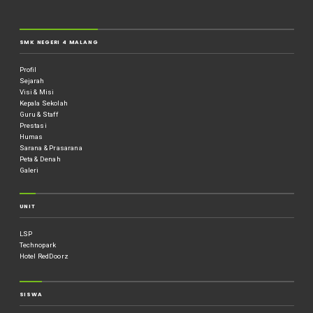
SMK NEGERI 4 MALANG
Profil
Sejarah
Visi & Misi
Kepala Sekolah
Guru & Staff
Prestasi
Humas
Sarana & Prasarana
Peta & Denah
Galeri
UNIT
LSP
Technopark
Hotel RedDoorz
SISWA