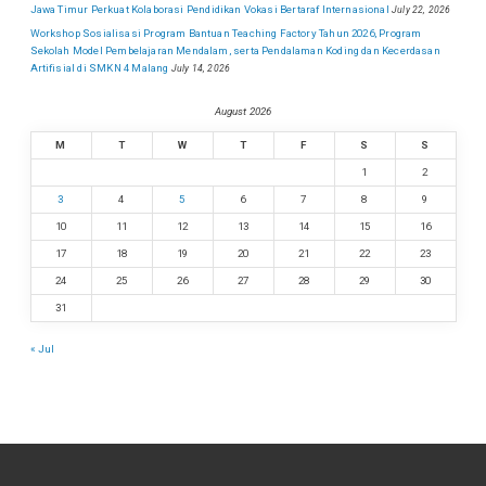
Jawa Timur Perkuat Kolaborasi Pendidikan Vokasi Bertaraf Internasional
July 22, 2026
Workshop Sosialisasi Program Bantuan Teaching Factory Tahun 2026, Program
Sekolah Model Pembelajaran Mendalam, serta Pendalaman Koding dan Kecerdasan
Artifisial di SMKN 4 Malang
July 14, 2026
August 2026
M
T
W
T
F
S
S
1
2
3
4
5
6
7
8
9
10
11
12
13
14
15
16
17
18
19
20
21
22
23
24
25
26
27
28
29
30
31
« Jul