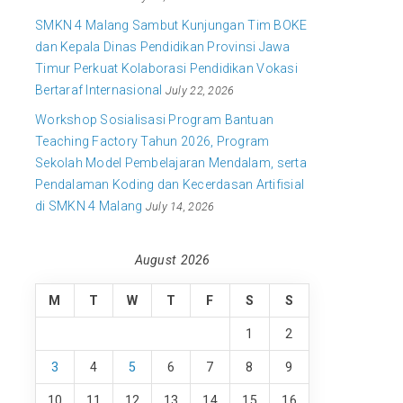
SMKN 4 Malang Sambut Kunjungan Tim BOKE
dan Kepala Dinas Pendidikan Provinsi Jawa
Timur Perkuat Kolaborasi Pendidikan Vokasi
Bertaraf Internasional
July 22, 2026
Workshop Sosialisasi Program Bantuan
Teaching Factory Tahun 2026, Program
Sekolah Model Pembelajaran Mendalam, serta
Pendalaman Koding dan Kecerdasan Artifisial
di SMKN 4 Malang
July 14, 2026
August 2026
M
T
W
T
F
S
S
1
2
3
4
5
6
7
8
9
10
11
12
13
14
15
16