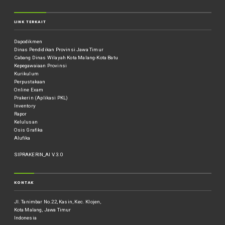
LINK TERKAIT
Dapodikmen
Dinas Pendidikan Provinsi Jawa Timur
Cabang Dinas Wilayah Kota Malang-Kota Batu
Kepegawaiaan Provinsi
Kurikulum
Perpustakaan
Online Exam
Prakerin (Aplikasi PKL)
Inventory
Rapor
Kelulusan
Osis Grafika
Alufika
SIPRAKERIN_AI V.3.0
KONTAK
Jl. Tanimbar No.22, Kasin, Kec. Klojen,
Kota Malang, Jawa Timur
Indonesia