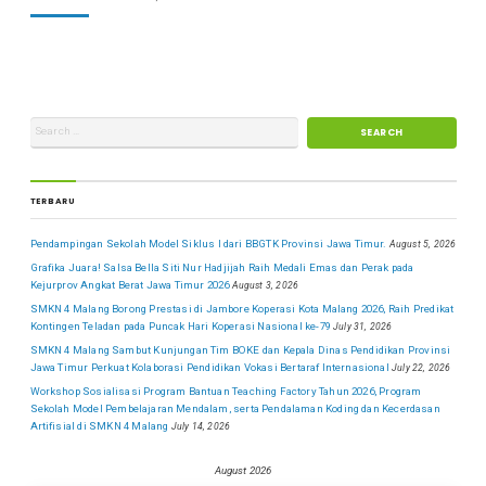
TERBARU
Pendampingan Sekolah Model Siklus I dari BBGTK Provinsi Jawa Timur.
August 5, 2026
Grafika Juara! Salsa Bella Siti Nur Hadjijah Raih Medali Emas dan Perak pada
Kejurprov Angkat Berat Jawa Timur 2026
August 3, 2026
SMKN 4 Malang Borong Prestasi di Jambore Koperasi Kota Malang 2026, Raih Predikat
Kontingen Teladan pada Puncak Hari Koperasi Nasional ke-79
July 31, 2026
SMKN 4 Malang Sambut Kunjungan Tim BOKE dan Kepala Dinas Pendidikan Provinsi
Jawa Timur Perkuat Kolaborasi Pendidikan Vokasi Bertaraf Internasional
July 22, 2026
Workshop Sosialisasi Program Bantuan Teaching Factory Tahun 2026, Program
Sekolah Model Pembelajaran Mendalam, serta Pendalaman Koding dan Kecerdasan
Artifisial di SMKN 4 Malang
July 14, 2026
August 2026