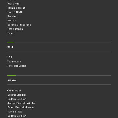
Visi & Misi
Kepala Sekolah
Guru & Staff
Prestasi
Humas
Sarana & Prasarana
Peta & Denah
Galeri
UNIT
LSP
Technopark
Hotel RedDoorz
SISWA
Organisasi
Ekstrakurikuler
Budaya Sekolah
Jadwal Ekstrakurikuler
Galeri Ekstrakulikuler
Karya Siswa
Budaya Sekolah