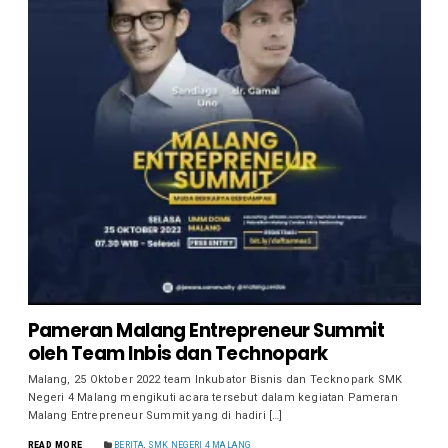
Pameran Malang Entrepreneur Summit
oleh Team Inbis dan Technopark
Malang, 25 Oktober 2022 team Inkubator Bisnis dan Tecknopark SMK
Negeri 4 Malang mengikuti acara tersebut dalam kegiatan Pameran
Malang Entrepreneur Summit yang di hadiri […]
READ MORE
BERITA
,
SMK NEGERI 4 MALANG