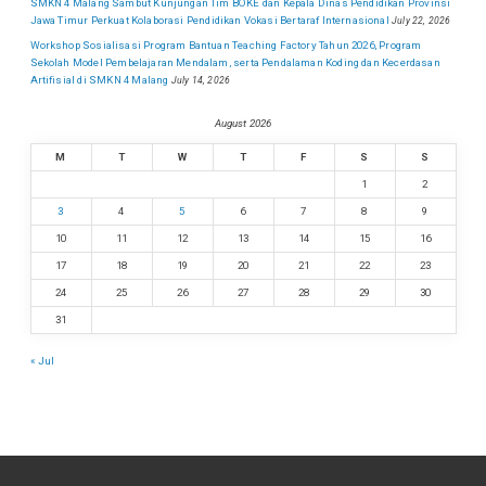
SMKN 4 Malang Sambut Kunjungan Tim BOKE dan Kepala Dinas Pendidikan Provinsi
Jawa Timur Perkuat Kolaborasi Pendidikan Vokasi Bertaraf Internasional
July 22, 2026
Workshop Sosialisasi Program Bantuan Teaching Factory Tahun 2026, Program
Sekolah Model Pembelajaran Mendalam, serta Pendalaman Koding dan Kecerdasan
Artifisial di SMKN 4 Malang
July 14, 2026
August 2026
M
T
W
T
F
S
S
1
2
3
4
5
6
7
8
9
10
11
12
13
14
15
16
17
18
19
20
21
22
23
24
25
26
27
28
29
30
31
« Jul