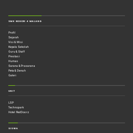
SMK NEGERI 4 MALANG
Profil
Sejarah
Visi & Misi
Kepala Sekolah
Guru & Staff
Prestasi
Humas
Sarana & Prasarana
Peta & Denah
Galeri
UNIT
LSP
Technopark
Hotel RedDoorz
SISWA