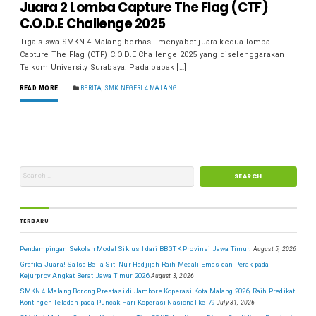
Juara 2 Lomba Capture The Flag (CTF)
C.O.D.E Challenge 2025
Tiga siswa SMKN 4 Malang berhasil menyabet juara kedua lomba
Capture The Flag (CTF) C.O.D.E Challenge 2025 yang diselenggarakan
Telkom University Surabaya. Pada babak […]
READ MORE
BERITA
,
SMK NEGERI 4 MALANG
TERBARU
Pendampingan Sekolah Model Siklus I dari BBGTK Provinsi Jawa Timur.
August 5, 2026
Grafika Juara! Salsa Bella Siti Nur Hadjijah Raih Medali Emas dan Perak pada
Kejurprov Angkat Berat Jawa Timur 2026
August 3, 2026
SMKN 4 Malang Borong Prestasi di Jambore Koperasi Kota Malang 2026, Raih Predikat
Kontingen Teladan pada Puncak Hari Koperasi Nasional ke-79
July 31, 2026