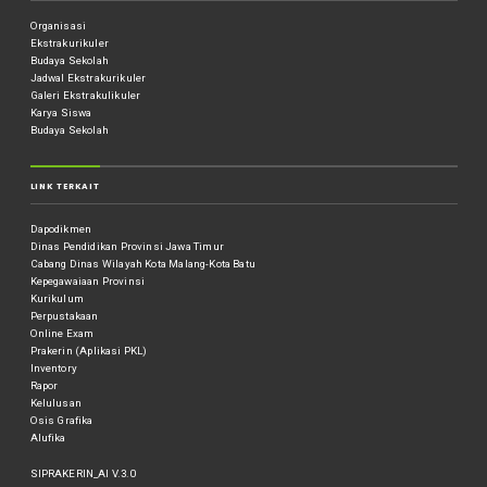
Organisasi
Ekstrakurikuler
Budaya Sekolah
Jadwal Ekstrakurikuler
Galeri Ekstrakulikuler
Karya Siswa
Budaya Sekolah
LINK TERKAIT
Dapodikmen
Dinas Pendidikan Provinsi Jawa Timur
Cabang Dinas Wilayah Kota Malang-Kota Batu
Kepegawaiaan Provinsi
Kurikulum
Perpustakaan
Online Exam
Prakerin (Aplikasi PKL)
Inventory
Rapor
Kelulusan
Osis Grafika
Alufika
SIPRAKERIN_AI V.3.0