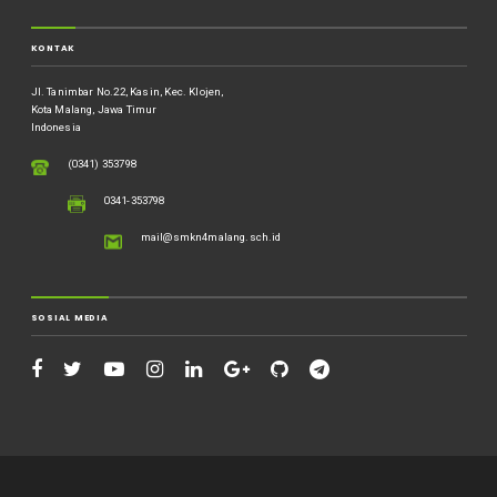
KONTAK
Jl. Tanimbar No.22, Kasin, Kec. Klojen,
Kota Malang, Jawa Timur
Indonesia
(0341) 353798
0341-353798
mail@smkn4malang.sch.id
SOSIAL MEDIA