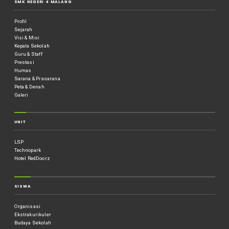
SMK NEGERI 4 MALANG
Profil
Sejarah
Visi & Misi
Kepala Sekolah
Guru & Staff
Prestasi
Humas
Sarana & Prasarana
Peta & Denah
Galeri
UNIT
LSP
Technopark
Hotel RedDoorz
SISWA
Organisasi
Ekstrakurikuler
Budaya Sekolah