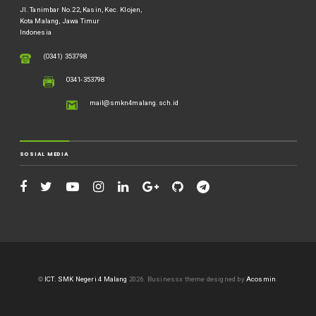
Jl. Tanimbar No.22, Kasin, Kec. Klojen,
Kota Malang, Jawa Timur
Indonesia
(0341) 353798
0341-353798
mail@smkn4malang.sch.id
SOSIAL MEDIA
©
ICT. SMK Negeri 4 Malang
2026.
Businessx theme designed by
Acosmin
.