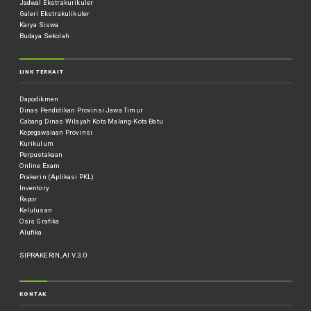
Jadwal Ekstrakurikuler
Galeri Ekstrakulikuler
Karya Siswa
Budaya Sekolah
LINK TERKAIT
Dapodikmen
Dinas Pendidikan Provinsi Jawa Timur
Cabang Dinas Wilayah Kota Malang-Kota Batu
Kepegawaiaan Provinsi
Kurikulum
Perpustakaan
Online Exam
Prakerin (Aplikasi PKL)
Inventory
Rapor
Kelulusan
Osis Grafika
Alufika
SIPRAKERIN_AI V.3.0
KONTAK