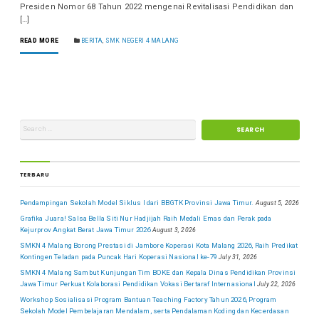
Presiden Nomor 68 Tahun 2022 mengenai Revitalisasi Pendidikan dan
[…]
READ MORE
BERITA
,
SMK NEGERI 4 MALANG
TERBARU
Pendampingan Sekolah Model Siklus I dari BBGTK Provinsi Jawa Timur.
August 5, 2026
Grafika Juara! Salsa Bella Siti Nur Hadjijah Raih Medali Emas dan Perak pada
Kejurprov Angkat Berat Jawa Timur 2026
August 3, 2026
SMKN 4 Malang Borong Prestasi di Jambore Koperasi Kota Malang 2026, Raih Predikat
Kontingen Teladan pada Puncak Hari Koperasi Nasional ke-79
July 31, 2026
SMKN 4 Malang Sambut Kunjungan Tim BOKE dan Kepala Dinas Pendidikan Provinsi
Jawa Timur Perkuat Kolaborasi Pendidikan Vokasi Bertaraf Internasional
July 22, 2026
Workshop Sosialisasi Program Bantuan Teaching Factory Tahun 2026, Program
Sekolah Model Pembelajaran Mendalam, serta Pendalaman Koding dan Kecerdasan